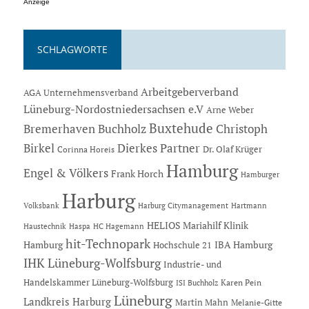
Anzeige
SCHLAGWORTE
Arbeitgeberverband
AGA Unternehmensverband
Lüneburg-Nordostniedersachsen e.V
Arne Weber
Buxtehude
Bremerhaven
Buchholz
Christoph
Dierkes Partner
Birkel
Dr. Olaf Krüger
Corinna Horeis
Hamburg
Engel & Völkers
Frank Horch
Hamburger
Harburg
Hartmann
Volksbank
Harburg Citymanagement
HELIOS Mariahilf Klinik
Haustechnik
Haspa
HC Hagemann
hit-Technopark
Hamburg
IBA Hamburg
Hochschule 21
IHK Lüneburg-Wolfsburg
Industrie- und
Handelskammer Lüneburg-Wolfsburg
Karen Pein
ISI Buchholz
Lüneburg
Landkreis Harburg
Martin Mahn
Melanie-Gitte