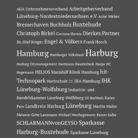
Arbeitgeberverband
AGA Unternehmensverband
Lüneburg-Nordostniedersachsen e.V
Arne Weber
Buxtehude
Bremerhaven
Buchholz
Dierkes Partner
Christoph Birkel
Corinna Horeis
Engel & Völkers
Dr. Olaf Krüger
Frank Horch
Harburg
Hamburg
Hamburger Volksbank
Hartmann Haustechnik
Haspa
Harburg Citymanagement
HC
hit-
HELIOS Mariahilf Klinik Hamburg
Hagemann
Technopark
IHK
IBA Hamburg
Hochschule 21
Lüneburg-Wolfsburg
Industrie- und
Handelskammer Lüneburg-Wolfsburg
Karen
ISI Buchholz
Lüneburg
Landkreis Harburg
Martin Mahn
Pein
Melanie-Gitte Lansmann
Michael Westhagemann
Rainer Kalbe
Sparkasse
SCHLARMANNvonGEYSO
Harburg-Buxtehude
Sparkasse Lüneburg