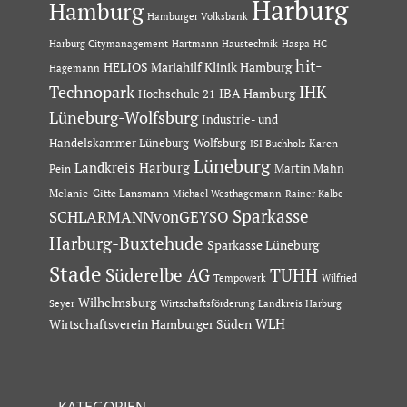
Harburg
Hamburg
Hamburger Volksbank
Hartmann Haustechnik
Haspa
Harburg Citymanagement
HC
hit-
HELIOS Mariahilf Klinik Hamburg
Hagemann
Technopark
IHK
IBA Hamburg
Hochschule 21
Lüneburg-Wolfsburg
Industrie- und
Handelskammer Lüneburg-Wolfsburg
Karen
ISI Buchholz
Lüneburg
Landkreis Harburg
Martin Mahn
Pein
Melanie-Gitte Lansmann
Michael Westhagemann
Rainer Kalbe
Sparkasse
SCHLARMANNvonGEYSO
Harburg-Buxtehude
Sparkasse Lüneburg
Stade
Süderelbe AG
TUHH
Tempowerk
Wilfried
Wilhelmsburg
Seyer
Wirtschaftsförderung Landkreis Harburg
Wirtschaftsverein Hamburger Süden
WLH