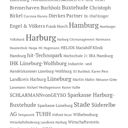
Buxtehude
Bremerhaven
Buchholz
Christoph
Dierkes Partner
Birkel
Dr. Olaf Krüger
Corinna Horeis
Hamburg
Engel & Völkers
Frank Horch
Hamburger
Harburg
Hartmann
Volksbank
Harburg Citymanagement
HELIOS Mariahilf Klinik
Haustechnik
Haspa
HC Hagemann
hit-Technopark
Hamburg
IBA Hamburg
Hochschule 21
IHK Lüneburg-Wolfsburg
Industrie- und
Handelskammer Lüneburg-Wolfsburg
Karen Pein
ISI Buchholz
Lüneburg
Landkreis Harburg
Martin Mahn
Melanie-Gitte
Lansmann
Michael Westhagemann
Rainer Kalbe
Sparkasse Harburg-
SCHLARMANNvonGEYSO
Stade
Buxtehude
Süderelbe
Sparkasse Lüneburg
AG
TUHH
Wilhelmsburg
Tempowerk
Wilfried Seyer
Wirtschaftsverein
Wirtschaftsförderung Landkreis Harburg