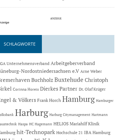
nzeige
SCHLAGWORTE
Arbeitgeberverband
GA Unternehmensverband
Lüneburg-Nordostniedersachsen e.V
Arne Weber
Buxtehude
Bremerhaven
Buchholz
Christoph
Dierkes Partner
irkel
Dr. Olaf Krüger
Corinna Horeis
Hamburg
Engel & Völkers
Frank Horch
Hamburger
Harburg
Hartmann
olksbank
Harburg Citymanagement
HELIOS Mariahilf Klinik
austechnik
Haspa
HC Hagemann
hit-Technopark
Hamburg
IBA Hamburg
Hochschule 21