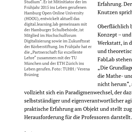
Studium“. Er ist Mitinitiator der im
Erfahrung. De
Frühjahr 2015 ins Leben gerufenen
Knutzen sprich
Hamburg Open Online University
(HOOU), entwickelt aktuell das
digital.learning.lab gemeinsam mit
Oberflächlich 
der Hamburger Schulbehörde, ist
Konzept – und 
Mitglied im Hochschulforum
Digitalisierung sowie im Zukunftsrat
Werkstatt, in 
der Körberstiftung. Im Frühjahr hat er
und theoretis
die „Partnerschaft für exzellente
Lehre“ zusammen mit der TU
FabLab stehen
München und der ETH Zürich ins
„Die Grundlag
Leben gerufen. Foto: TUHH / Verena
Brüning
die Mathe- u
nicht herum“,
vollzieht sich ein Paradigmenwechsel, der da
selbstständiger und eigenverantwortlicher agi
praktische Erfahrung am Objekt und stellt zu
Herausforderung für die Professoren darstellt.