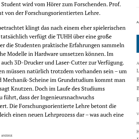
r Student wird vom Hörer zum Forschenden. Prof.
t von der Forschungsorientierten Lehre.
A
betrachtet klingt das nach einem eher spielerischen
tatsächlich verfügt die TUHH über eine große
der die Studenten praktische Erfahrungen sammeln
che Modelle in Hardware umsetzen können. Im
 auch 3D-Drucker und Laser-Cutter zur Verfügung.
A
en müssen natürlich trotzdem vorhanden sein – um
nd Mechanik-Scheine im Grundstudium kommt man
B
 sagt Knutzen. Doch im Laufe des Studiums
zu führt, dass der Ingenieursnachwuchs
ert. Die Forschungsorientierte Lehre betont die
gleich einen neuen Lehrprozess dar – was auch eine
V
H