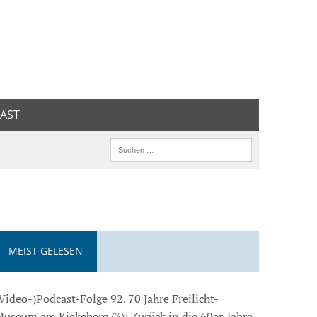
AST
MEIST GELESEN
Video-)Podcast-Folge 92. 70 Jahre Freilicht-
useum am Kiekeberg (3): Zurück in die 60er-Jahre