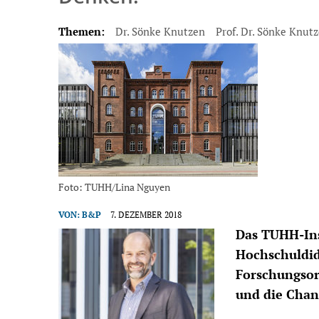
Themen:
Dr. Sönke Knutzen
Prof. Dr. Sönke Knut
Foto: TUHH/Lina Nguyen
VON:
B&P
7. DEZEMBER 2018
Das TUHH-Ins
Hochschuldid
Forschungsor
und die Chanc