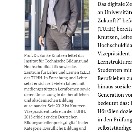
Das digitale Ze
an Universität
Zukunft?“ befa
(TUHH) bereits
Knutzen, Leite
Hochschuldidak
Vizepräsident 
Prof. Dr. Sönke Knutzen leitet das
Institut für Technische Bildung und
Lernstrukturen 
Hochschuldidaktik sowie das
Studenten mit
Zentrum für Lehre und Lernen (ZLL)
der TUHH. In Forschung und Lehre
Berufsleben zu 
setzt er sich seit vielen Jahren mit
hinaus sozial
mediengestützten Lernformen sowie
Generation von
deren Umsetzung in der beruflichen
und akademischen Bildung
bedeutet das: 
auseinander. Seit 2012 ist Knutzen
Hörsälen dozie
Vizepräsident Lehre an der TUHH.
2013 erhielt er den Deutschen
in den Prüfung
Bildungsmedienpreis „digita“ in der
selbstständige
Kategorie „Berufliche Bildung und