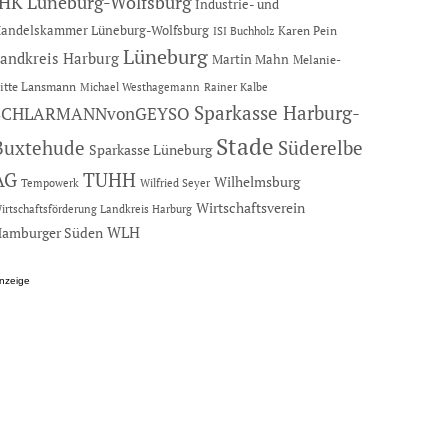
IHK Lüneburg-Wolfsburg
Industrie- und
andelskammer Lüneburg-Wolfsburg
Karen Pein
ISI Buchholz
Lüneburg
andkreis Harburg
Martin Mahn
Melanie-
itte Lansmann
Michael Westhagemann
Rainer Kalbe
Sparkasse Harburg-
SCHLARMANNvonGEYSO
Stade
Buxtehude
Süderelbe
Sparkasse Lüneburg
AG
TUHH
Wilhelmsburg
Tempowerk
Wilfried Seyer
Wirtschaftsverein
irtschaftsförderung Landkreis Harburg
amburger Süden
WLH
nzeige