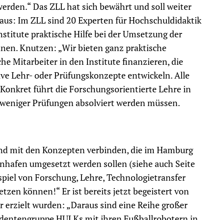
erden.“ Das ZLL hat sich bewährt und soll weiter
 aus: Im ZLL sind 20 Experten für Hochschuldidaktik
stitute praktische Hilfe bei der Umsetzung der
en. Knutzen: „Wir bieten ganz praktische
e Mitarbeiter in den Institute finanzieren, die
ve Lehr- oder Prüfungskonzepte entwickeln. Alle
Konkret führt die Forschungsorientierte Lehre in
 weniger Prüfungen absolviert werden müssen.
gend mit den Konzepten verbinden, die im Hamburg
nhafen umgesetzt werden sollen (siehe auch Seite
piel von Forschung, Lehre, Technologietransfer
zen können!“ Er ist bereits jetzt begeistert von
r erzielt wurden: „Daraus sind eine Reihe großer
udentengruppe HULKs mit ihren Fußballrobotern in