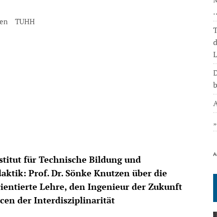
zen
TUHH
T
L
D
b
A
A
titut für Technische Bildung und
aktik: Prof. Dr. Sönke Knutzen über die
ientierte Lehre, den Ingenieur der Zukunft
en der Interdisziplinarität