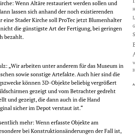
rche: Wenn Altäre restauriert werden sollen und
H
, dann lassen sich anhand der noch existierenden
L
 eine Stader Kirche soll ProTec jetzt Blumenhalter
G
icht die günstigste Art der Fertigung, bei geringen
h bezahlt.
W
hulz: „Wir arbeiten unter anderem für das Museum in
H
chen sowie sonstige Artefakte. Auch hier sind die
ngszwecke können 3D-Objekte beliebig vergrößert
A
ildschirmen gezeigt und vom Betrachter gedreht
llt und gezeigt, die dann auch in die Hand
al sicher im Depot verstaut ist.“
esentlich mehr: Wenn erfasste Objekte am
esondere bei Konstruktionsänderungen der Fall ist,