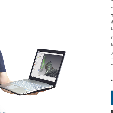
T
L
D
b
A
A