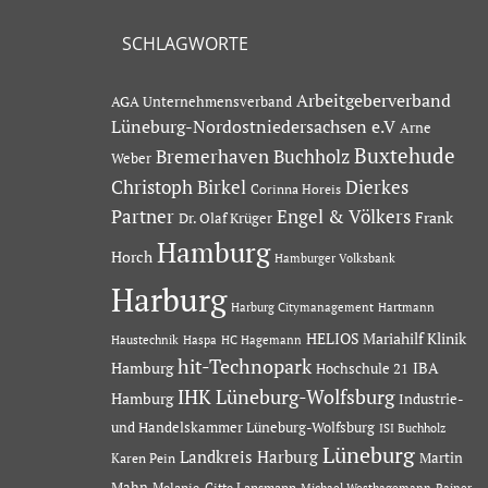
SCHLAGWORTE
Arbeitgeberverband
AGA Unternehmensverband
Lüneburg-Nordostniedersachsen e.V
Arne
Buxtehude
Bremerhaven
Buchholz
Weber
Dierkes
Christoph Birkel
Corinna Horeis
Partner
Engel & Völkers
Dr. Olaf Krüger
Frank
Hamburg
Horch
Hamburger Volksbank
Harburg
Hartmann
Harburg Citymanagement
HELIOS Mariahilf Klinik
Haustechnik
Haspa
HC Hagemann
hit-Technopark
Hamburg
IBA
Hochschule 21
IHK Lüneburg-Wolfsburg
Hamburg
Industrie-
und Handelskammer Lüneburg-Wolfsburg
ISI Buchholz
Lüneburg
Landkreis Harburg
Martin
Karen Pein
Mahn
Melanie-Gitte Lansmann
Michael Westhagemann
Rainer