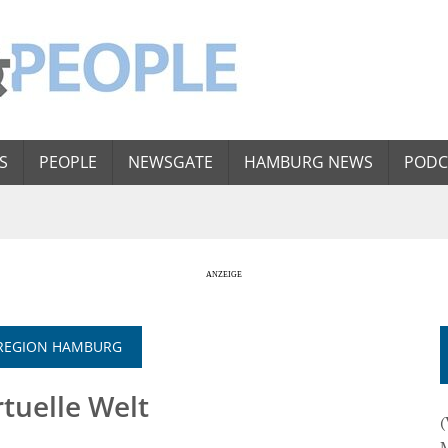
S
PEOPLE
NEWSGATE
HAMBURG NEWS
PODC
OLREGION HAMBURG
rtuelle Welt
(
M