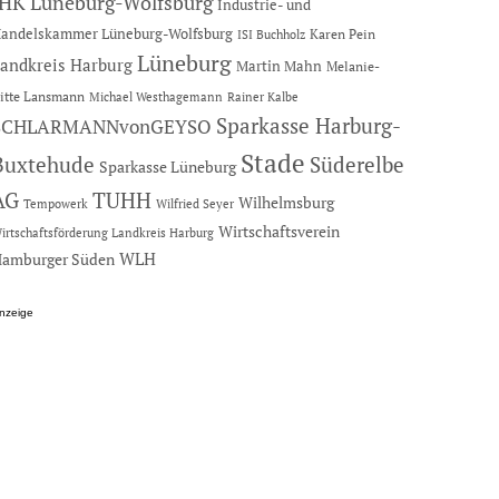
IHK Lüneburg-Wolfsburg
Industrie- und
andelskammer Lüneburg-Wolfsburg
Karen Pein
ISI Buchholz
Lüneburg
andkreis Harburg
Martin Mahn
Melanie-
itte Lansmann
Michael Westhagemann
Rainer Kalbe
Sparkasse Harburg-
SCHLARMANNvonGEYSO
Stade
Buxtehude
Süderelbe
Sparkasse Lüneburg
AG
TUHH
Wilhelmsburg
Tempowerk
Wilfried Seyer
Wirtschaftsverein
irtschaftsförderung Landkreis Harburg
amburger Süden
WLH
nzeige