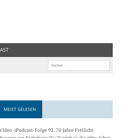
AST
MEIST GELESEN
Video-)Podcast-Folge 92. 70 Jahre Freilicht-
useum am Kiekeberg (3): Zurück in die 60er-Jahre