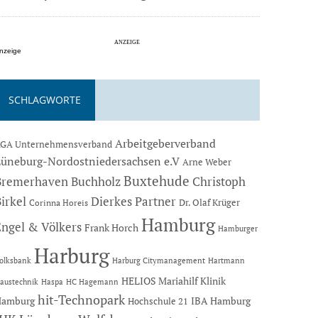
nzeige
SCHLAGWORTE
Arbeitgeberverband
GA Unternehmensverband
Lüneburg-Nordostniedersachsen e.V
Arne Weber
Buxtehude
Bremerhaven
Buchholz
Christoph
Dierkes Partner
irkel
Dr. Olaf Krüger
Corinna Horeis
Hamburg
Engel & Völkers
Frank Horch
Hamburger
Harburg
Hartmann
olksbank
Harburg Citymanagement
HELIOS Mariahilf Klinik
austechnik
Haspa
HC Hagemann
hit-Technopark
Hamburg
IBA Hamburg
Hochschule 21