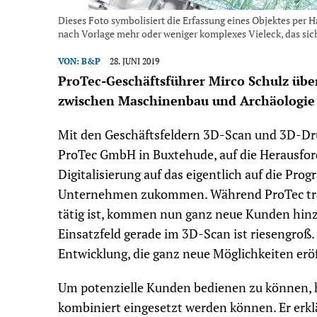
Dieses Foto symbolisiert die Erfassung eines Objektes per H
nach Vorlage mehr oder weniger komplexes Vieleck, das sich 
VON:
B&P
28. JUNI 2019
ProTec-Geschäftsführer Mirco Schulz über
zwischen Maschinenbau und Archäologie
Mit den Geschäftsfeldern 3D-Scan und 3D-Druc
ProTec GmbH in Buxtehude, auf die Herausford
Digitalisierung auf das eigentlich auf die P
Unternehmen zukommen. Während ProTec tradit
tätig ist, kommen nun ganz neue Kunden hinzu
Einsatzfeld gerade im 3D-Scan ist riesengroß.
Entwicklung, die ganz neue Möglichkeiten erö
Um potenzielle Kunden bedienen zu können, h
kombiniert eingesetzt werden können. Er erk