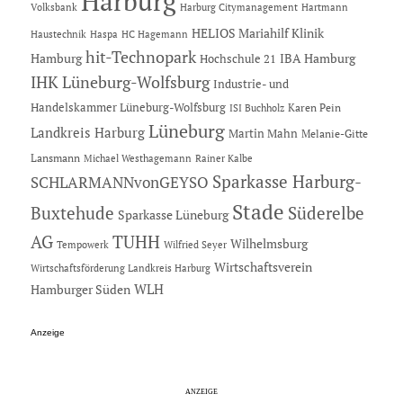
Harburg
Hartmann
Volksbank
Harburg Citymanagement
HELIOS Mariahilf Klinik
Haustechnik
Haspa
HC Hagemann
hit-Technopark
Hamburg
IBA Hamburg
Hochschule 21
IHK Lüneburg-Wolfsburg
Industrie- und
Handelskammer Lüneburg-Wolfsburg
Karen Pein
ISI Buchholz
Lüneburg
Landkreis Harburg
Martin Mahn
Melanie-Gitte
Lansmann
Michael Westhagemann
Rainer Kalbe
Sparkasse Harburg-
SCHLARMANNvonGEYSO
Stade
Buxtehude
Süderelbe
Sparkasse Lüneburg
AG
TUHH
Wilhelmsburg
Tempowerk
Wilfried Seyer
Wirtschaftsverein
Wirtschaftsförderung Landkreis Harburg
Hamburger Süden
WLH
Anzeige