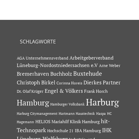
SCHLAGWORTE
Arbeitgeberverband
AGA Unternehmensverband
Lüneburg-Nordostniedersachsen e.V
Arne Weber
Buxtehude
Bremerhaven
Buchholz
Dierkes Partner
Christoph Birkel
Corinna Horeis
Engel & Völkers
Dr. Olaf Krüger
Frank Horch
Harburg
Hamburg
Hamburger Volksbank
Hartmann Haustechnik
Haspa
Harburg Citymanagement
HC
hit-
HELIOS Mariahilf Klinik Hamburg
Hagemann
Technopark
IHK
IBA Hamburg
Hochschule 21
Lüneburg-Wolfsburg