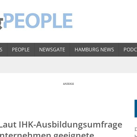
S
PEOPLE
NEWSGATE
HAMBURG NEWS
PODC
 Laut IHK-Ausbildungsumfrage
D
 Unternehmen geeignete
b