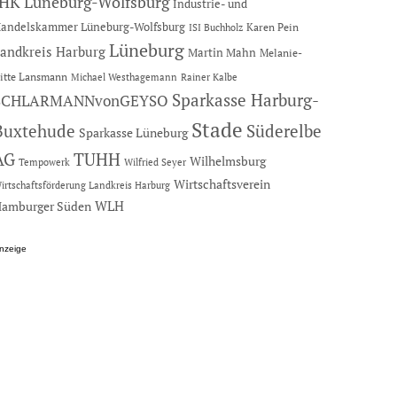
IHK Lüneburg-Wolfsburg
Industrie- und
andelskammer Lüneburg-Wolfsburg
Karen Pein
ISI Buchholz
Lüneburg
andkreis Harburg
Martin Mahn
Melanie-
itte Lansmann
Michael Westhagemann
Rainer Kalbe
Sparkasse Harburg-
SCHLARMANNvonGEYSO
Stade
Buxtehude
Süderelbe
Sparkasse Lüneburg
AG
TUHH
Wilhelmsburg
Tempowerk
Wilfried Seyer
Wirtschaftsverein
irtschaftsförderung Landkreis Harburg
amburger Süden
WLH
nzeige