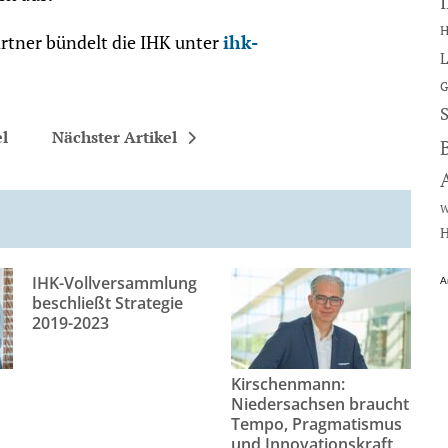
H
tner bündelt die IHK unter
ihk-
L
G
el
Nächster Artikel
W
H
IHK-Vollversammlung
A
beschließt Strategie
2019-2023
Kirschenmann:
Niedersachsen braucht
Tempo, Pragmatismus
und Innovationskraft