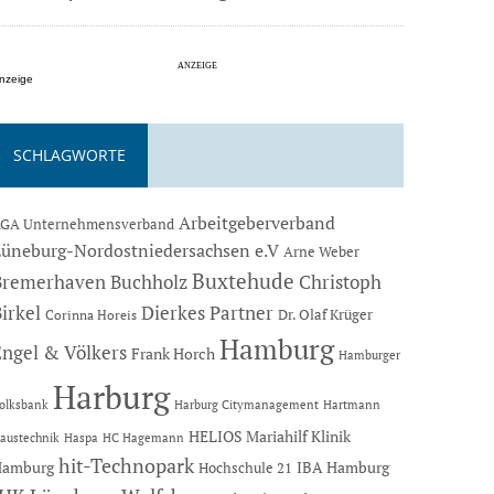
nzeige
SCHLAGWORTE
Arbeitgeberverband
GA Unternehmensverband
Lüneburg-Nordostniedersachsen e.V
Arne Weber
Buxtehude
Bremerhaven
Buchholz
Christoph
Dierkes Partner
irkel
Dr. Olaf Krüger
Corinna Horeis
Hamburg
Engel & Völkers
Frank Horch
Hamburger
Harburg
Hartmann
olksbank
Harburg Citymanagement
HELIOS Mariahilf Klinik
austechnik
Haspa
HC Hagemann
hit-Technopark
Hamburg
IBA Hamburg
Hochschule 21