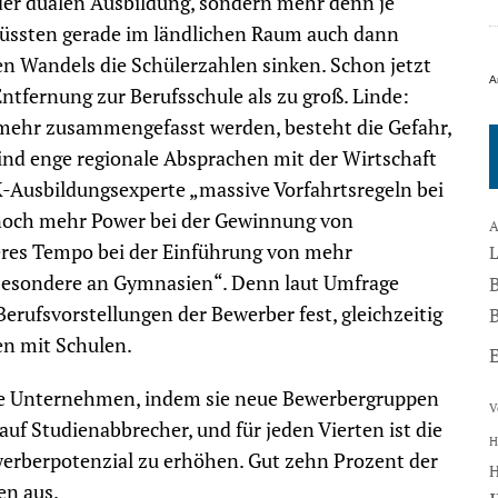
 der dualen Ausbildung, sondern mehr denn je
üssten gerade im ländlichen Raum auch dann
n Wandels die Schülerzahlen sinken. Schon jetzt
A
tfernung zur Berufsschule als zu groß. Linde:
mehr zusammengefasst werden, besteht die Gefahr,
sind enge regionale Absprachen mit der Wirtschaft
-Ausbildungsexperte „massive Vorfahrtsregeln bei
, noch mehr Power bei der Gewinnung von
A
heres Tempo bei der Einführung von mehr
sbesondere an Gymnasien“. Denn laut Umfrage
rufsvorstellungen der Bewerber fest, gleichzeitig
B
en mit Schulen.
e Unternehmen, indem sie neue Bewerbergruppen
V
auf Studienabbrecher, und für jeden Vierten ist die
H
werberpotenzial zu erhöhen. Gut zehn Prozent der
en aus.