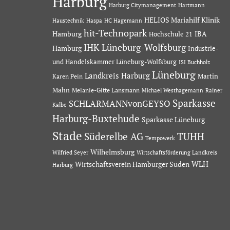
Harburg
Hartmann
Harburg Citymanagement
HELIOS Mariahilf Klinik
Haustechnik
Haspa
HC Hagemann
hit-Technopark
Hamburg
IBA
Hochschule 21
IHK Lüneburg-Wolfsburg
Hamburg
Industrie-
und Handelskammer Lüneburg-Wolfsburg
ISI Buchholz
Lüneburg
Landkreis Harburg
Martin
Karen Pein
Mahn
Melanie-Gitte Lansmann
Michael Westhagemann
Rainer
Sparkasse
SCHLARMANNvonGEYSO
Kalbe
Harburg-Buxtehude
Sparkasse Lüneburg
Stade
Süderelbe AG
TUHH
Tempowerk
Wilhelmsburg
Wilfried Seyer
Wirtschaftsförderung Landkreis
Wirtschaftsverein Hamburger Süden
WLH
Harburg