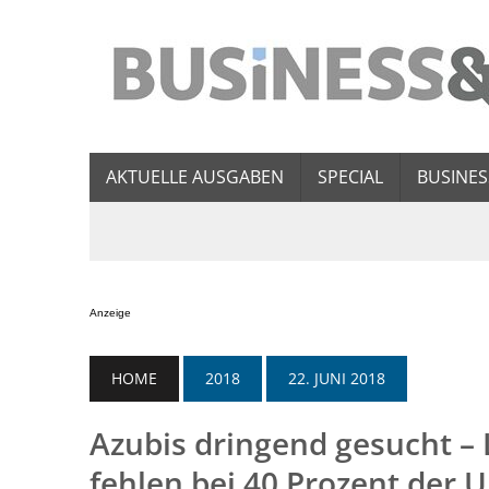
AKTUELLE AUSGABEN
SPECIAL
BUSINES
Anzeige
HOME
2018
22. JUNI 2018
Azubis dringend gesucht –
fehlen bei 40 Prozent der