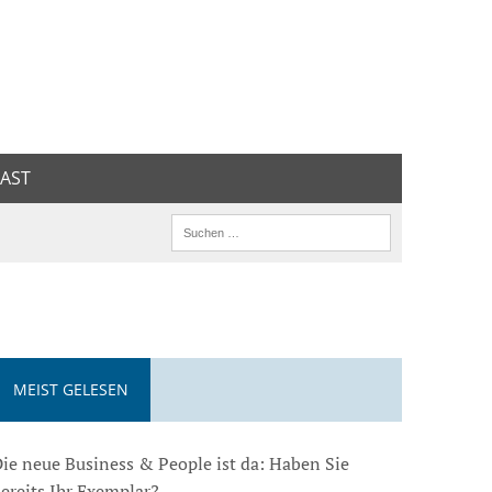
AST
MEIST GELESEN
ie neue Business & People ist da: Haben Sie
ereits Ihr Exemplar?