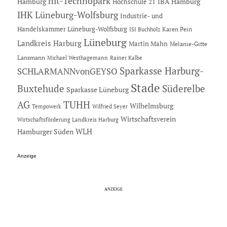
hit-Technopark
Hamburg
IBA Hamburg
Hochschule 21
IHK Lüneburg-Wolfsburg
Industrie- und
Handelskammer Lüneburg-Wolfsburg
Karen Pein
ISI Buchholz
Lüneburg
Landkreis Harburg
Martin Mahn
Melanie-Gitte
Lansmann
Michael Westhagemann
Rainer Kalbe
Sparkasse Harburg-
SCHLARMANNvonGEYSO
Stade
Buxtehude
Süderelbe
Sparkasse Lüneburg
AG
TUHH
Wilhelmsburg
Tempowerk
Wilfried Seyer
Wirtschaftsverein
Wirtschaftsförderung Landkreis Harburg
Hamburger Süden
WLH
Anzeige