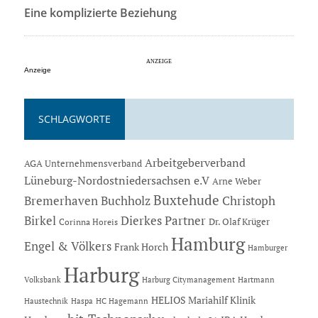
Eine komplizierte Beziehung
Anzeige
SCHLAGWORTE
Arbeitgeberverband
AGA Unternehmensverband
Lüneburg-Nordostniedersachsen e.V
Arne Weber
Buxtehude
Bremerhaven
Buchholz
Christoph
Dierkes Partner
Birkel
Dr. Olaf Krüger
Corinna Horeis
Hamburg
Engel & Völkers
Frank Horch
Hamburger
Harburg
Hartmann
Volksbank
Harburg Citymanagement
HELIOS Mariahilf Klinik
Haustechnik
Haspa
HC Hagemann