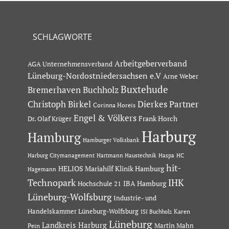
SCHLAGWORTE
Arbeitgeberverband
AGA Unternehmensverband
Lüneburg-Nordostniedersachsen e.V
Arne Weber
Buxtehude
Bremerhaven
Buchholz
Dierkes Partner
Christoph Birkel
Corinna Horeis
Engel & Völkers
Dr. Olaf Krüger
Frank Horch
Harburg
Hamburg
Hamburger Volksbank
Hartmann Haustechnik
Haspa
Harburg Citymanagement
HC
hit-
HELIOS Mariahilf Klinik Hamburg
Hagemann
Technopark
IHK
IBA Hamburg
Hochschule 21
Lüneburg-Wolfsburg
Industrie- und
Handelskammer Lüneburg-Wolfsburg
Karen
ISI Buchholz
Lüneburg
Landkreis Harburg
Martin Mahn
Pein