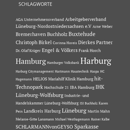
SCHLAGWORTE
Arbeitgeberverband
AGA Unternehmensverband
Lüneburg-Nordostniedersachsen e.V
Arne Weber
Buxtehude
Bremerhaven
Buchholz
Dierkes Partner
Christoph Birkel
Corinna Horeis
Engel & Völkers
Dr. Olaf Krüger
Frank Horch
Harburg
Hamburg
Hamburger Volksbank
Hartmann Haustechnik
Haspa
Harburg Citymanagement
HC
hit-
HELIOS Mariahilf Klinik Hamburg
Hagemann
Technopark
IHK
IBA Hamburg
Hochschule 21
Lüneburg-Wolfsburg
Industrie- und
Handelskammer Lüneburg-Wolfsburg
Karen
ISI Buchholz
Lüneburg
Landkreis Harburg
Martin Mahn
Pein
Melanie-Gitte Lansmann
Michael Westhagemann
Rainer Kalbe
Sparkasse
SCHLARMANNvonGEYSO