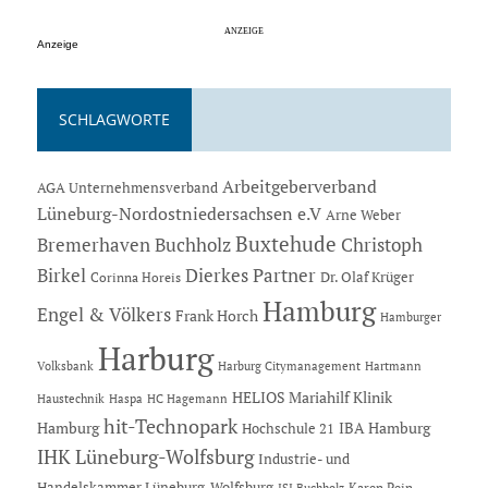
Anzeige
SCHLAGWORTE
Arbeitgeberverband
AGA Unternehmensverband
Lüneburg-Nordostniedersachsen e.V
Arne Weber
Buxtehude
Bremerhaven
Buchholz
Christoph
Dierkes Partner
Birkel
Dr. Olaf Krüger
Corinna Horeis
Hamburg
Engel & Völkers
Frank Horch
Hamburger
Harburg
Hartmann
Volksbank
Harburg Citymanagement
HELIOS Mariahilf Klinik
Haustechnik
Haspa
HC Hagemann
hit-Technopark
Hamburg
IBA Hamburg
Hochschule 21
IHK Lüneburg-Wolfsburg
Industrie- und
Handelskammer Lüneburg-Wolfsburg
Karen Pein
ISI Buchholz