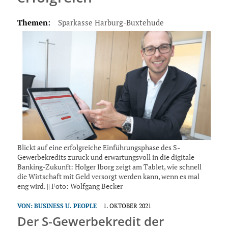
Themen:
Sparkasse Harburg-Buxtehude
Blickt auf eine erfolgreiche Einführungsphase des S-
Gewerbekredits zurück und erwartungsvoll in die digitale
Banking-Zukunft: Holger Iborg zeigt am Tablet, wie schnell
die Wirtschaft mit Geld versorgt werden kann, wenn es mal
eng wird. || Foto: Wolfgang Becker
VON:
BUSINESS U. PEOPLE
1. OKTOBER 2021
Der S-Gewerbekredit der