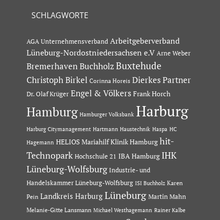
SCHLAGWORTE
Arbeitgeberverband
AGA Unternehmensverband
Lüneburg-Nordostniedersachsen e.V
Arne Weber
Buxtehude
Bremerhaven
Buchholz
Dierkes Partner
Christoph Birkel
Corinna Horeis
Engel & Völkers
Dr. Olaf Krüger
Frank Horch
Harburg
Hamburg
Hamburger Volksbank
Hartmann Haustechnik
Haspa
Harburg Citymanagement
HC
hit-
HELIOS Mariahilf Klinik Hamburg
Hagemann
Technopark
IHK
IBA Hamburg
Hochschule 21
Lüneburg-Wolfsburg
Industrie- und
Handelskammer Lüneburg-Wolfsburg
Karen
ISI Buchholz
Lüneburg
Landkreis Harburg
Martin Mahn
Pein
Melanie-Gitte Lansmann
Michael Westhagemann
Rainer Kalbe