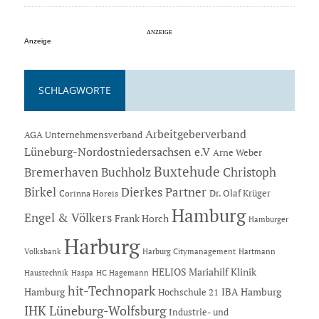
Anzeige
SCHLAGWORTE
Arbeitgeberverband
AGA Unternehmensverband
Lüneburg-Nordostniedersachsen e.V
Arne Weber
Buxtehude
Bremerhaven
Buchholz
Christoph
Dierkes Partner
Birkel
Dr. Olaf Krüger
Corinna Horeis
Hamburg
Engel & Völkers
Frank Horch
Hamburger
Harburg
Hartmann
Volksbank
Harburg Citymanagement
HELIOS Mariahilf Klinik
Haustechnik
Haspa
HC Hagemann
hit-Technopark
Hamburg
IBA Hamburg
Hochschule 21
IHK Lüneburg-Wolfsburg
Industrie- und