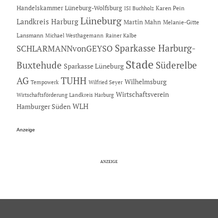
Handelskammer Lüneburg-Wolfsburg
Karen Pein
ISI Buchholz
Lüneburg
Landkreis Harburg
Martin Mahn
Melanie-Gitte
Lansmann
Michael Westhagemann
Rainer Kalbe
Sparkasse Harburg-
SCHLARMANNvonGEYSO
Stade
Buxtehude
Süderelbe
Sparkasse Lüneburg
AG
TUHH
Wilhelmsburg
Tempowerk
Wilfried Seyer
Wirtschaftsverein
Wirtschaftsförderung Landkreis Harburg
Hamburger Süden
WLH
Anzeige