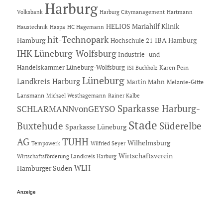
Harburg
Hartmann
Volksbank
Harburg Citymanagement
HELIOS Mariahilf Klinik
Haustechnik
Haspa
HC Hagemann
hit-Technopark
Hamburg
IBA Hamburg
Hochschule 21
IHK Lüneburg-Wolfsburg
Industrie- und
Handelskammer Lüneburg-Wolfsburg
Karen Pein
ISI Buchholz
Lüneburg
Landkreis Harburg
Martin Mahn
Melanie-Gitte
Lansmann
Michael Westhagemann
Rainer Kalbe
Sparkasse Harburg-
SCHLARMANNvonGEYSO
Stade
Buxtehude
Süderelbe
Sparkasse Lüneburg
AG
TUHH
Wilhelmsburg
Tempowerk
Wilfried Seyer
Wirtschaftsverein
Wirtschaftsförderung Landkreis Harburg
Hamburger Süden
WLH
Anzeige