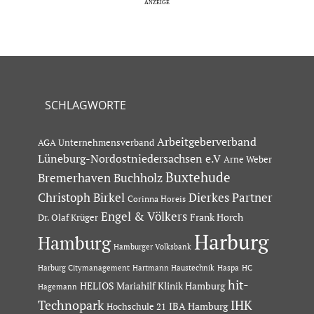
SCHLAGWORTE
Arbeitgeberverband
AGA Unternehmensverband
Lüneburg-Nordostniedersachsen e.V
Arne Weber
Buxtehude
Bremerhaven
Buchholz
Dierkes Partner
Christoph Birkel
Corinna Horeis
Engel & Völkers
Dr. Olaf Krüger
Frank Horch
Harburg
Hamburg
Hamburger Volksbank
Hartmann Haustechnik
Haspa
Harburg Citymanagement
HC
hit-
HELIOS Mariahilf Klinik Hamburg
Hagemann
Technopark
IHK
IBA Hamburg
Hochschule 21