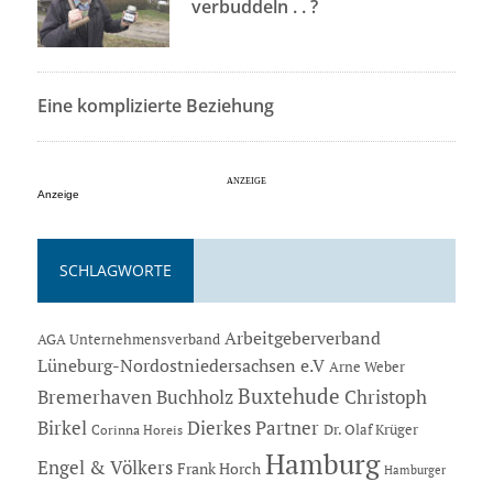
verbuddeln . . ?
Eine komplizierte Beziehung
Anzeige
SCHLAGWORTE
Arbeitgeberverband
AGA Unternehmensverband
Lüneburg-Nordostniedersachsen e.V
Arne Weber
Buxtehude
Bremerhaven
Buchholz
Christoph
Dierkes Partner
Birkel
Dr. Olaf Krüger
Corinna Horeis
Hamburg
Engel & Völkers
Frank Horch
Hamburger