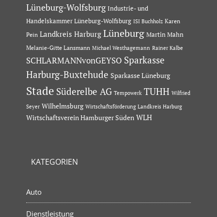
Lüneburg-Wolfsburg
Industrie- und
Handelskammer Lüneburg-Wolfsburg
Karen
ISI Buchholz
Lüneburg
Landkreis Harburg
Martin Mahn
Pein
Melanie-Gitte Lansmann
Michael Westhagemann
Rainer Kalbe
Sparkasse
SCHLARMANNvonGEYSO
Harburg-Buxtehude
Sparkasse Lüneburg
Stade
Süderelbe AG
TUHH
Tempowerk
Wilfried
Wilhelmsburg
Seyer
Wirtschaftsförderung Landkreis Harburg
Wirtschaftsverein Hamburger Süden
WLH
KATEGORIEN
Auto
Dienstleistung