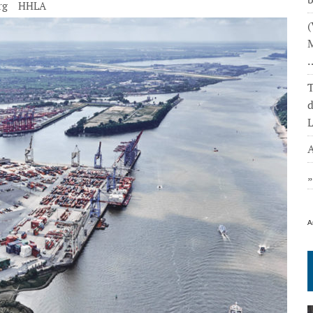
rg
HHLA
(
M
T
L
A
A