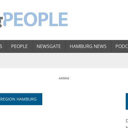
S
PEOPLE
NEWSGATE
HAMBURG NEWS
PODC
OLREGION HAMBURG
D
b