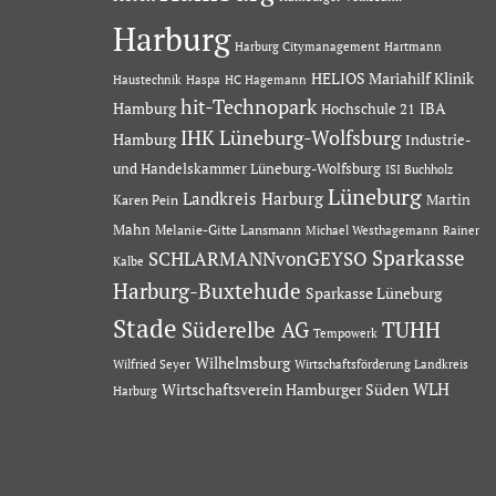
Harburg
Hartmann
Harburg Citymanagement
HELIOS Mariahilf Klinik
Haustechnik
Haspa
HC Hagemann
hit-Technopark
Hamburg
IBA
Hochschule 21
IHK Lüneburg-Wolfsburg
Hamburg
Industrie-
und Handelskammer Lüneburg-Wolfsburg
ISI Buchholz
Lüneburg
Landkreis Harburg
Martin
Karen Pein
Mahn
Melanie-Gitte Lansmann
Michael Westhagemann
Rainer
Sparkasse
SCHLARMANNvonGEYSO
Kalbe
Harburg-Buxtehude
Sparkasse Lüneburg
Stade
Süderelbe AG
TUHH
Tempowerk
Wilhelmsburg
Wilfried Seyer
Wirtschaftsförderung Landkreis
Wirtschaftsverein Hamburger Süden
WLH
Harburg