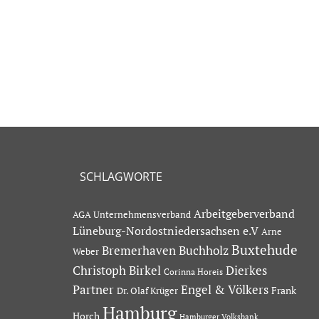
SCHLAGWORTE
Arbeitgeberverband
AGA Unternehmensverband
Lüneburg-Nordostniedersachsen e.V
Arne
Buxtehude
Bremerhaven
Buchholz
Weber
Dierkes
Christoph Birkel
Corinna Horeis
Partner
Engel & Völkers
Dr. Olaf Krüger
Frank
Hamburg
Horch
Hamburger Volksbank