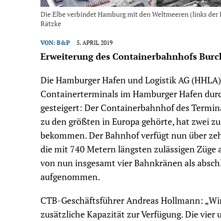
Die Elbe verbindet Hamburg mit den Weltmeeren (links der
Rätzke
VON:
B&P
5. APRIL 2019
Erweiterung des Containerbahnhofs Burc
Die Hamburger Hafen und Logistik AG (HHLA) h
Containerterminals im Hamburger Hafen dur
gesteigert: Der Containerbahnhof des Termin
zu den größten in Europa gehörte, hat zwei z
bekommen. Der Bahnhof verfügt nun über zehn 
die mit 740 Metern längsten zulässigen Züge a
von nun insgesamt vier Bahnkränen als absc
aufgenommen.
CTB-Geschäftsführer Andreas Hollmann: „Wir
zusätzliche Kapazität zur Verfügung. Die vi