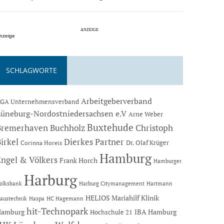
nzeige
SCHLAGWORTE
Arbeitgeberverband
GA Unternehmensverband
Lüneburg-Nordostniedersachsen e.V
Arne Weber
Buxtehude
Bremerhaven
Buchholz
Christoph
Dierkes Partner
irkel
Dr. Olaf Krüger
Corinna Horeis
Hamburg
Engel & Völkers
Frank Horch
Hamburger
Harburg
Hartmann
olksbank
Harburg Citymanagement
HELIOS Mariahilf Klinik
austechnik
Haspa
HC Hagemann
hit-Technopark
Hamburg
IBA Hamburg
Hochschule 21