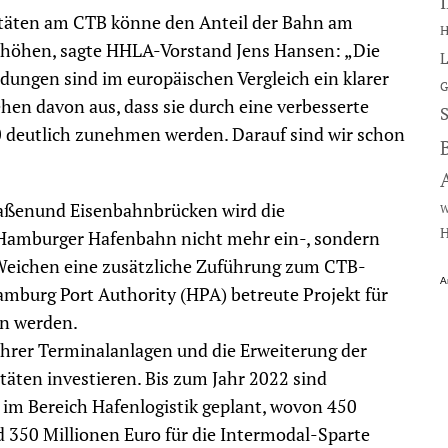
itäten am CTB könne den Anteil der Bahn am
H
erhöhen, sagte HHLA-Vorstand Jens Hansen: „Die
L
ungen sind im europäischen Vergleich ein klarer
G
hen davon aus, dass sie durch eine verbesserte
 deutlich zunehmen werden. Darauf sind wir schon
aßenund Eisenbahnbrücken wird die
W
H
Hamburger Hafenbahn nicht mehr ein-, sondern
Weichen eine zusätzliche Zuführung zum CTB-
A
mburg Port Authority (HPA) betreute Projekt für
en werden.
ihrer Terminalanlagen und die Erweiterung der
äten investieren. Bis zum Jahr 2022 sind
 im Bereich Hafenlogistik geplant, wovon 450
 350 Millionen Euro für die Intermodal-Sparte