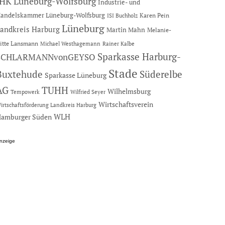
IHK Lüneburg-Wolfsburg
Industrie- und
andelskammer Lüneburg-Wolfsburg
Karen Pein
ISI Buchholz
Lüneburg
andkreis Harburg
Martin Mahn
Melanie-
itte Lansmann
Michael Westhagemann
Rainer Kalbe
Sparkasse Harburg-
SCHLARMANNvonGEYSO
Stade
Buxtehude
Süderelbe
Sparkasse Lüneburg
AG
TUHH
Wilhelmsburg
Tempowerk
Wilfried Seyer
Wirtschaftsverein
irtschaftsförderung Landkreis Harburg
amburger Süden
WLH
nzeige