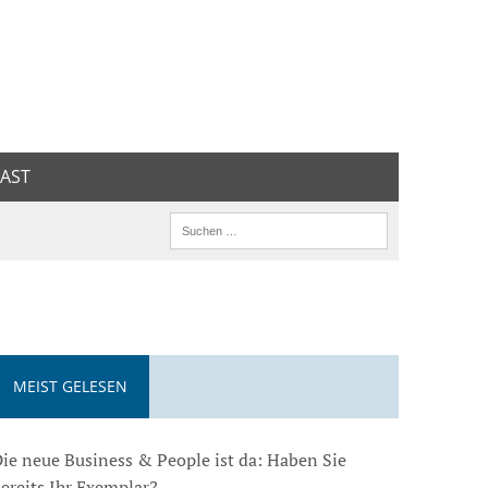
AST
MEIST GELESEN
ie neue Business & People ist da: Haben Sie
ereits Ihr Exemplar?