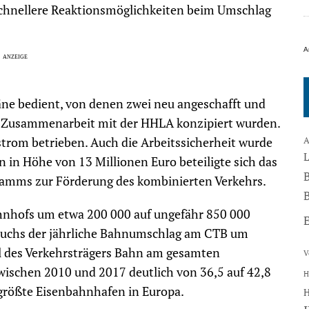
 schnellere Reaktionsmöglichkeiten beim Umschlag
A
äne bedient, von denen zwei neu angeschafft und
r Zusammenarbeit mit der HHLA konzipiert wurden.
trom betrieben. Auch die Arbeitssicherheit wurde
A
in Höhe von 13 Millionen Euro beteiligte sich das
mms zur Förderung des kombinierten Verkehrs.
B
ahnhofs um etwa 200 000 auf ungefähr 850 000
 wuchs der jährliche Bahnumschlag am CTB um
eil des Verkehrsträgers Bahn am gesamten
V
schen 2010 und 2017 deutlich von 36,5 auf 42,8
H
größte Eisenbahnhafen in Europa.