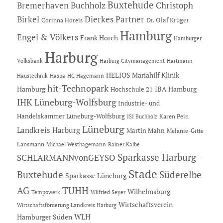
Buxtehude
Bremerhaven
Buchholz
Christoph
Dierkes Partner
Birkel
Dr. Olaf Krüger
Corinna Horeis
Hamburg
Engel & Völkers
Frank Horch
Hamburger
Harburg
Hartmann
Volksbank
Harburg Citymanagement
HELIOS Mariahilf Klinik
Haustechnik
Haspa
HC Hagemann
hit-Technopark
Hamburg
IBA Hamburg
Hochschule 21
IHK Lüneburg-Wolfsburg
Industrie- und
Handelskammer Lüneburg-Wolfsburg
Karen Pein
ISI Buchholz
Lüneburg
Landkreis Harburg
Martin Mahn
Melanie-Gitte
Lansmann
Michael Westhagemann
Rainer Kalbe
Sparkasse Harburg-
SCHLARMANNvonGEYSO
Stade
Buxtehude
Süderelbe
Sparkasse Lüneburg
AG
TUHH
Wilhelmsburg
Tempowerk
Wilfried Seyer
Wirtschaftsverein
Wirtschaftsförderung Landkreis Harburg
Hamburger Süden
WLH