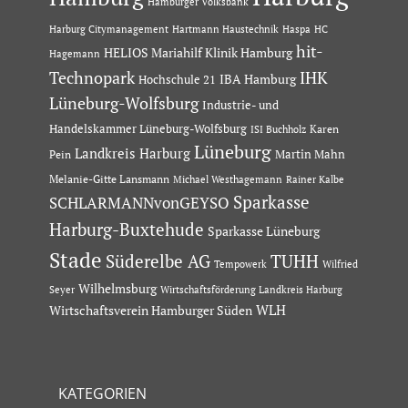
Hamburger Volksbank
Hartmann Haustechnik
Haspa
Harburg Citymanagement
HC
hit-
HELIOS Mariahilf Klinik Hamburg
Hagemann
Technopark
IHK
IBA Hamburg
Hochschule 21
Lüneburg-Wolfsburg
Industrie- und
Handelskammer Lüneburg-Wolfsburg
Karen
ISI Buchholz
Lüneburg
Landkreis Harburg
Martin Mahn
Pein
Melanie-Gitte Lansmann
Michael Westhagemann
Rainer Kalbe
Sparkasse
SCHLARMANNvonGEYSO
Harburg-Buxtehude
Sparkasse Lüneburg
Stade
Süderelbe AG
TUHH
Tempowerk
Wilfried
Wilhelmsburg
Seyer
Wirtschaftsförderung Landkreis Harburg
Wirtschaftsverein Hamburger Süden
WLH
KATEGORIEN