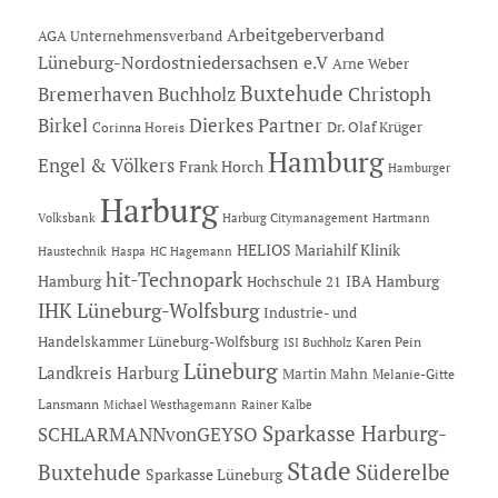
Arbeitgeberverband
AGA Unternehmensverband
Lüneburg-Nordostniedersachsen e.V
Arne Weber
Buxtehude
Bremerhaven
Buchholz
Christoph
Dierkes Partner
Birkel
Dr. Olaf Krüger
Corinna Horeis
Hamburg
Engel & Völkers
Frank Horch
Hamburger
Harburg
Hartmann
Volksbank
Harburg Citymanagement
HELIOS Mariahilf Klinik
Haustechnik
Haspa
HC Hagemann
hit-Technopark
Hamburg
IBA Hamburg
Hochschule 21
IHK Lüneburg-Wolfsburg
Industrie- und
Handelskammer Lüneburg-Wolfsburg
Karen Pein
ISI Buchholz
Lüneburg
Landkreis Harburg
Martin Mahn
Melanie-Gitte
Lansmann
Michael Westhagemann
Rainer Kalbe
Sparkasse Harburg-
SCHLARMANNvonGEYSO
Stade
Buxtehude
Süderelbe
Sparkasse Lüneburg