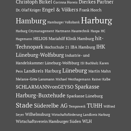
Dierkes Partner
Christoph Birkel
Corinna Horeis
Engel & Völkers
Dr. Olaf Krüger
Frank Horch
Harburg
Hamburg
Hamburger Volksbank
Hartmann Haustechnik
Haspa
Harburg Citymanagement
HC
hit-
HELIOS Mariahilf Klinik Hamburg
Hagemann
Technopark
IHK
IBA Hamburg
Hochschule 21
Lüneburg-Wolfsburg
Industrie- und
Handelskammer Lüneburg-Wolfsburg
Karen
ISI Buchholz
Lüneburg
Landkreis Harburg
Martin Mahn
Pein
Melanie-Gitte Lansmann
Michael Westhagemann
Rainer Kalbe
Sparkasse
SCHLARMANNvonGEYSO
Harburg-Buxtehude
Sparkasse Lüneburg
Stade
Süderelbe AG
TUHH
Tempowerk
Wilfried
Wilhelmsburg
Seyer
Wirtschaftsförderung Landkreis Harburg
Wirtschaftsverein Hamburger Süden
WLH