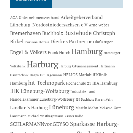
Arbeitgeberverband
AGA Unternehmensverband
Lüneburg-Nordostniedersachsen e.V
Arne Weber
Buxtehude
Bremerhaven
Buchholz
Christoph
Dierkes Partner
Birkel
Dr. Olaf Krüger
Corinna Horeis
Hamburg
Engel & Völkers
Frank Horch
Hamburger
Harburg
Hartmann
Volksbank
Harburg Citymanagement
HELIOS Mariahilf Klinik
Haustechnik
Haspa
HC Hagemann
hit-Technopark
Hamburg
IBA Hamburg
Hochschule 21
IHK Lüneburg-Wolfsburg
Industrie- und
Handelskammer Lüneburg-Wolfsburg
Karen Pein
ISI Buchholz
Lüneburg
Landkreis Harburg
Martin Mahn
Melanie-Gitte
Lansmann
Michael Westhagemann
Rainer Kalbe
Sparkasse Harburg-
SCHLARMANNvonGEYSO