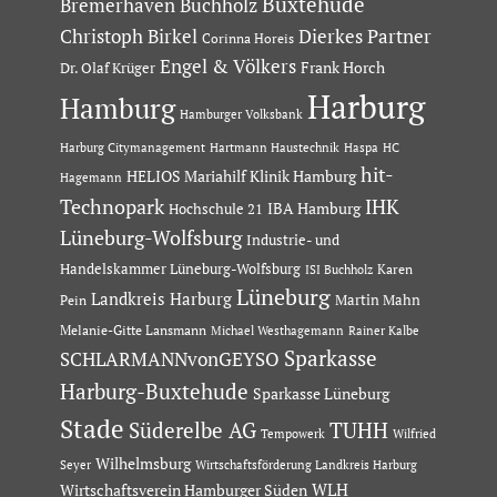
Buxtehude
Bremerhaven
Buchholz
Dierkes Partner
Christoph Birkel
Corinna Horeis
Engel & Völkers
Dr. Olaf Krüger
Frank Horch
Harburg
Hamburg
Hamburger Volksbank
Hartmann Haustechnik
Haspa
Harburg Citymanagement
HC
hit-
HELIOS Mariahilf Klinik Hamburg
Hagemann
Technopark
IHK
IBA Hamburg
Hochschule 21
Lüneburg-Wolfsburg
Industrie- und
Handelskammer Lüneburg-Wolfsburg
Karen
ISI Buchholz
Lüneburg
Landkreis Harburg
Martin Mahn
Pein
Melanie-Gitte Lansmann
Michael Westhagemann
Rainer Kalbe
Sparkasse
SCHLARMANNvonGEYSO
Harburg-Buxtehude
Sparkasse Lüneburg
Stade
Süderelbe AG
TUHH
Tempowerk
Wilfried
Wilhelmsburg
Seyer
Wirtschaftsförderung Landkreis Harburg
Wirtschaftsverein Hamburger Süden
WLH