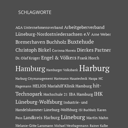
SCHLAGWORTE
Arbeitgeberverband
AGA Unternehmensverband
Lüneburg-Nordostniedersachsen e.V
Arne Weber
Buxtehude
Bremerhaven
Buchholz
Dierkes Partner
Christoph Birkel
Corinna Horeis
Engel & Völkers
Dr. Olaf Krüger
Frank Horch
Harburg
Hamburg
Hamburger Volksbank
Hartmann Haustechnik
Haspa
Harburg Citymanagement
HC
hit-
HELIOS Mariahilf Klinik Hamburg
Hagemann
Technopark
IHK
IBA Hamburg
Hochschule 21
Lüneburg-Wolfsburg
Industrie- und
Handelskammer Lüneburg-Wolfsburg
Karen
ISI Buchholz
Lüneburg
Landkreis Harburg
Martin Mahn
Pein
Melanie-Gitte Lansmann
Michael Westhagemann
Rainer Kalbe