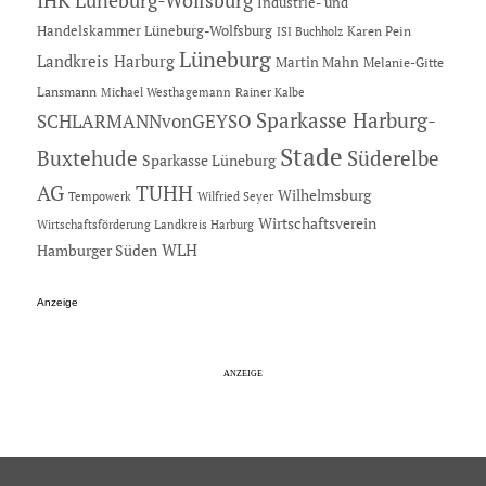
IHK Lüneburg-Wolfsburg
Industrie- und
Handelskammer Lüneburg-Wolfsburg
Karen Pein
ISI Buchholz
Lüneburg
Landkreis Harburg
Martin Mahn
Melanie-Gitte
Lansmann
Michael Westhagemann
Rainer Kalbe
Sparkasse Harburg-
SCHLARMANNvonGEYSO
Stade
Buxtehude
Süderelbe
Sparkasse Lüneburg
AG
TUHH
Wilhelmsburg
Tempowerk
Wilfried Seyer
Wirtschaftsverein
Wirtschaftsförderung Landkreis Harburg
Hamburger Süden
WLH
Anzeige