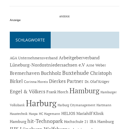
Anzeige
SCHLAGWORTE
Arbeitgeberverband
AGA Unternehmensverband
Lüneburg-Nordostniedersachsen e.V
Arne Weber
Buxtehude
Bremerhaven
Buchholz
Christoph
Dierkes Partner
Birkel
Dr. Olaf Krüger
Corinna Horeis
Hamburg
Engel & Völkers
Frank Horch
Hamburger
Harburg
Hartmann
Volksbank
Harburg Citymanagement
HELIOS Mariahilf Klinik
Haustechnik
Haspa
HC Hagemann
hit-Technopark
Hamburg
IBA Hamburg
Hochschule 21