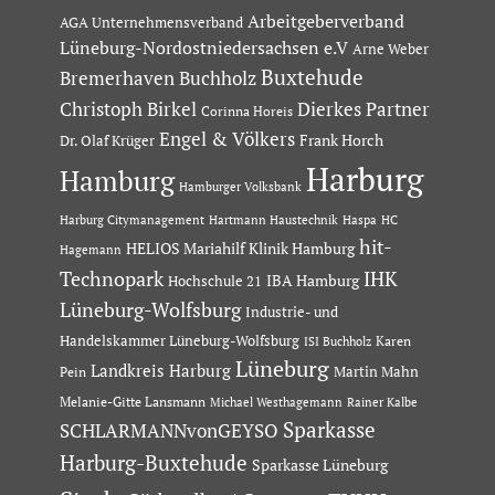
Arbeitgeberverband
AGA Unternehmensverband
Lüneburg-Nordostniedersachsen e.V
Arne Weber
Buxtehude
Bremerhaven
Buchholz
Dierkes Partner
Christoph Birkel
Corinna Horeis
Engel & Völkers
Dr. Olaf Krüger
Frank Horch
Harburg
Hamburg
Hamburger Volksbank
Hartmann Haustechnik
Haspa
Harburg Citymanagement
HC
hit-
HELIOS Mariahilf Klinik Hamburg
Hagemann
Technopark
IHK
IBA Hamburg
Hochschule 21
Lüneburg-Wolfsburg
Industrie- und
Handelskammer Lüneburg-Wolfsburg
Karen
ISI Buchholz
Lüneburg
Landkreis Harburg
Martin Mahn
Pein
Melanie-Gitte Lansmann
Michael Westhagemann
Rainer Kalbe
Sparkasse
SCHLARMANNvonGEYSO
Harburg-Buxtehude
Sparkasse Lüneburg