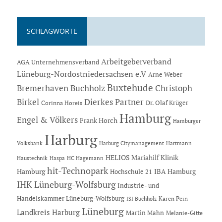
SCHLAGWORTE
Arbeitgeberverband
AGA Unternehmensverband
Lüneburg-Nordostniedersachsen e.V
Arne Weber
Buxtehude
Bremerhaven
Buchholz
Christoph
Dierkes Partner
Birkel
Dr. Olaf Krüger
Corinna Horeis
Hamburg
Engel & Völkers
Frank Horch
Hamburger
Harburg
Hartmann
Volksbank
Harburg Citymanagement
HELIOS Mariahilf Klinik
Haustechnik
Haspa
HC Hagemann
hit-Technopark
Hamburg
IBA Hamburg
Hochschule 21
IHK Lüneburg-Wolfsburg
Industrie- und
Handelskammer Lüneburg-Wolfsburg
Karen Pein
ISI Buchholz
Lüneburg
Landkreis Harburg
Martin Mahn
Melanie-Gitte