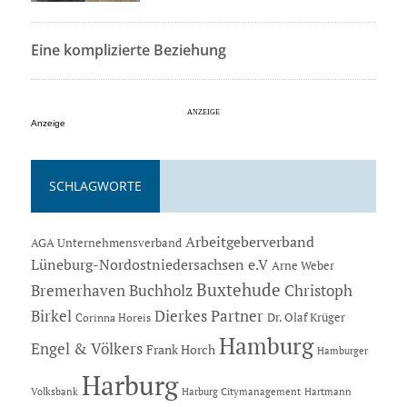
Eine komplizierte Beziehung
Anzeige
SCHLAGWORTE
Arbeitgeberverband
AGA Unternehmensverband
Lüneburg-Nordostniedersachsen e.V
Arne Weber
Buxtehude
Bremerhaven
Buchholz
Christoph
Dierkes Partner
Birkel
Dr. Olaf Krüger
Corinna Horeis
Hamburg
Engel & Völkers
Frank Horch
Hamburger
Harburg
Hartmann
Volksbank
Harburg Citymanagement