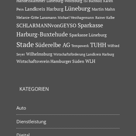
Handelskammer Lüneburg-Wolfsburg
Karen
ISI Buchholz
Lüneburg
Landkreis Harburg
Martin Mahn
Pein
Melanie-Gitte Lansmann
Michael Westhagemann
Rainer Kalbe
Sparkasse
SCHLARMANNvonGEYSO
Harburg-Buxtehude
Sparkasse Lüneburg
Stade
Süderelbe AG
TUHH
Tempowerk
Wilfried
Wilhelmsburg
Seyer
Wirtschaftsförderung Landkreis Harburg
Wirtschaftsverein Hamburger Süden
WLH
KATEGORIEN
Auto
Dienstleistung
Digital