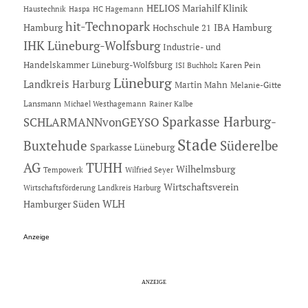
HELIOS Mariahilf Klinik
Haustechnik
Haspa
HC Hagemann
hit-Technopark
Hamburg
IBA Hamburg
Hochschule 21
IHK Lüneburg-Wolfsburg
Industrie- und
Handelskammer Lüneburg-Wolfsburg
Karen Pein
ISI Buchholz
Lüneburg
Landkreis Harburg
Martin Mahn
Melanie-Gitte
Lansmann
Michael Westhagemann
Rainer Kalbe
Sparkasse Harburg-
SCHLARMANNvonGEYSO
Stade
Buxtehude
Süderelbe
Sparkasse Lüneburg
AG
TUHH
Wilhelmsburg
Tempowerk
Wilfried Seyer
Wirtschaftsverein
Wirtschaftsförderung Landkreis Harburg
Hamburger Süden
WLH
Anzeige