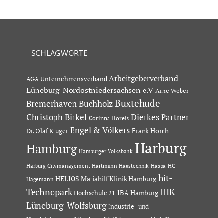
SCHLAGWORTE
Arbeitgeberverband
AGA Unternehmensverband
Lüneburg-Nordostniedersachsen e.V
Arne Weber
Buxtehude
Bremerhaven
Buchholz
Dierkes Partner
Christoph Birkel
Corinna Horeis
Engel & Völkers
Dr. Olaf Krüger
Frank Horch
Harburg
Hamburg
Hamburger Volksbank
Hartmann Haustechnik
Haspa
Harburg Citymanagement
HC
hit-
HELIOS Mariahilf Klinik Hamburg
Hagemann
Technopark
IHK
IBA Hamburg
Hochschule 21
Lüneburg-Wolfsburg
Industrie- und