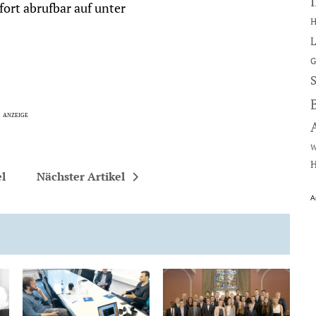
ort abrufbar auf unter
H
L
G
W
H
el
Nächster Artikel
A