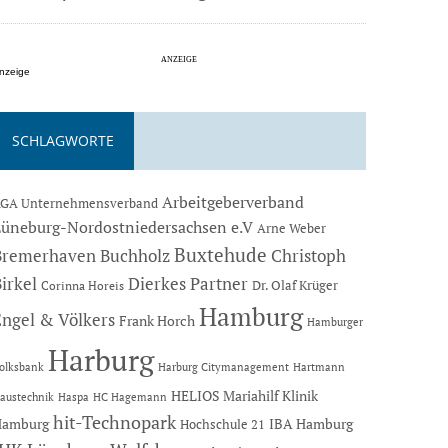
nzeige
SCHLAGWORTE
Arbeitgeberverband
GA Unternehmensverband
Lüneburg-Nordostniedersachsen e.V
Arne Weber
Buxtehude
Bremerhaven
Buchholz
Christoph
Dierkes Partner
irkel
Dr. Olaf Krüger
Corinna Horeis
Hamburg
Engel & Völkers
Frank Horch
Hamburger
Harburg
Hartmann
olksbank
Harburg Citymanagement
HELIOS Mariahilf Klinik
austechnik
Haspa
HC Hagemann
hit-Technopark
Hamburg
IBA Hamburg
Hochschule 21