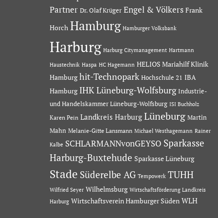
Partner
Engel & Völkers
Dr. Olaf Krüger
Frank
Hamburg
Horch
Hamburger Volksbank
Harburg
Hartmann
Harburg Citymanagement
HELIOS Mariahilf Klinik
Haustechnik
Haspa
HC Hagemann
hit-Technopark
Hamburg
IBA
Hochschule 21
IHK Lüneburg-Wolfsburg
Hamburg
Industrie-
und Handelskammer Lüneburg-Wolfsburg
ISI Buchholz
Lüneburg
Landkreis Harburg
Martin
Karen Pein
Mahn
Melanie-Gitte Lansmann
Michael Westhagemann
Rainer
Sparkasse
SCHLARMANNvonGEYSO
Kalbe
Harburg-Buxtehude
Sparkasse Lüneburg
Stade
Süderelbe AG
TUHH
Tempowerk
Wilhelmsburg
Wilfried Seyer
Wirtschaftsförderung Landkreis
Wirtschaftsverein Hamburger Süden
WLH
Harburg