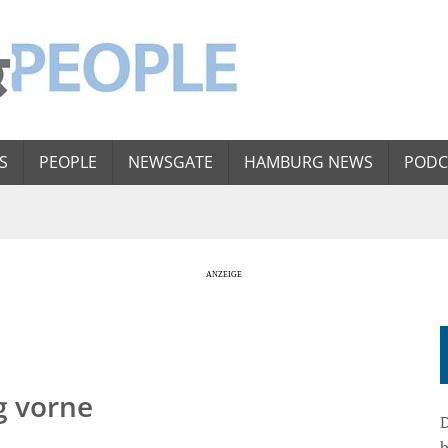
S
PEOPLE
NEWSGATE
HAMBURG NEWS
PODC
g vorne
D
b