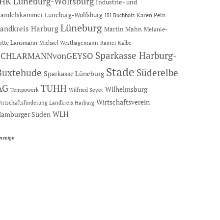
IHK Lüneburg-Wolfsburg
Industrie- und
andelskammer Lüneburg-Wolfsburg
Karen Pein
ISI Buchholz
Lüneburg
andkreis Harburg
Martin Mahn
Melanie-
itte Lansmann
Michael Westhagemann
Rainer Kalbe
Sparkasse Harburg-
SCHLARMANNvonGEYSO
Stade
Buxtehude
Süderelbe
Sparkasse Lüneburg
AG
TUHH
Wilhelmsburg
Tempowerk
Wilfried Seyer
Wirtschaftsverein
irtschaftsförderung Landkreis Harburg
amburger Süden
WLH
nzeige