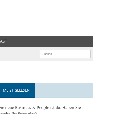
AST
MEIST GELESEN
ie neue Business & People ist da: Haben Sie
ereits Ihr Exemplar?