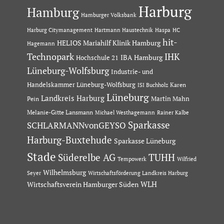
Harburg
Hamburg
Hamburger Volksbank
Hartmann Haustechnik
Haspa
Harburg Citymanagement
HC
hit-
HELIOS Mariahilf Klinik Hamburg
Hagemann
Technopark
IHK
IBA Hamburg
Hochschule 21
Lüneburg-Wolfsburg
Industrie- und
Handelskammer Lüneburg-Wolfsburg
Karen
ISI Buchholz
Lüneburg
Landkreis Harburg
Martin Mahn
Pein
Melanie-Gitte Lansmann
Michael Westhagemann
Rainer Kalbe
Sparkasse
SCHLARMANNvonGEYSO
Harburg-Buxtehude
Sparkasse Lüneburg
Stade
Süderelbe AG
TUHH
Tempowerk
Wilfried
Wilhelmsburg
Seyer
Wirtschaftsförderung Landkreis Harburg
Wirtschaftsverein Hamburger Süden
WLH