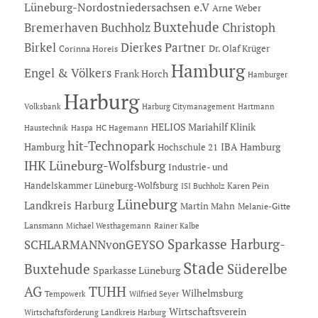
Lüneburg-Nordostniedersachsen e.V
Arne Weber
Buxtehude
Bremerhaven
Buchholz
Christoph
Dierkes Partner
Birkel
Dr. Olaf Krüger
Corinna Horeis
Hamburg
Engel & Völkers
Frank Horch
Hamburger
Harburg
Hartmann
Volksbank
Harburg Citymanagement
HELIOS Mariahilf Klinik
Haustechnik
Haspa
HC Hagemann
hit-Technopark
Hamburg
IBA Hamburg
Hochschule 21
IHK Lüneburg-Wolfsburg
Industrie- und
Handelskammer Lüneburg-Wolfsburg
Karen Pein
ISI Buchholz
Lüneburg
Landkreis Harburg
Martin Mahn
Melanie-Gitte
Lansmann
Michael Westhagemann
Rainer Kalbe
Sparkasse Harburg-
SCHLARMANNvonGEYSO
Stade
Buxtehude
Süderelbe
Sparkasse Lüneburg
AG
TUHH
Wilhelmsburg
Tempowerk
Wilfried Seyer
Wirtschaftsverein
Wirtschaftsförderung Landkreis Harburg