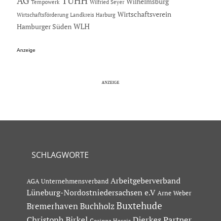
AG
TUHH
Wilhelmsburg
Tempowerk
Wilfried Seyer
Wirtschaftsverein
Wirtschaftsförderung Landkreis Harburg
Hamburger Süden
WLH
Anzeige
SCHLAGWORTE
Arbeitgeberverband
AGA Unternehmensverband
Lüneburg-Nordostniedersachsen e.V
Arne Weber
Buxtehude
Bremerhaven
Buchholz
Dierkes Partner
Christoph Birkel
Corinna Horeis