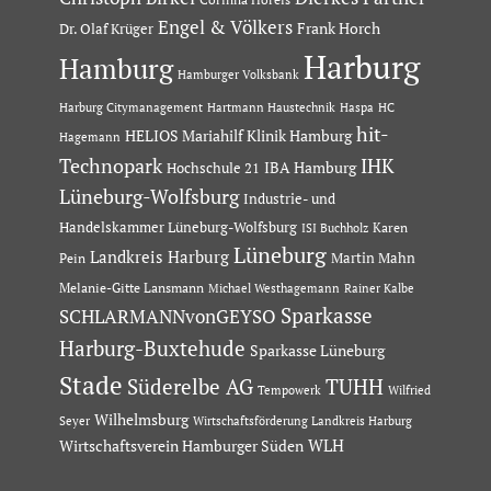
Engel & Völkers
Dr. Olaf Krüger
Frank Horch
Harburg
Hamburg
Hamburger Volksbank
Hartmann Haustechnik
Haspa
Harburg Citymanagement
HC
hit-
HELIOS Mariahilf Klinik Hamburg
Hagemann
Technopark
IHK
IBA Hamburg
Hochschule 21
Lüneburg-Wolfsburg
Industrie- und
Handelskammer Lüneburg-Wolfsburg
Karen
ISI Buchholz
Lüneburg
Landkreis Harburg
Martin Mahn
Pein
Melanie-Gitte Lansmann
Michael Westhagemann
Rainer Kalbe
Sparkasse
SCHLARMANNvonGEYSO
Harburg-Buxtehude
Sparkasse Lüneburg
Stade
Süderelbe AG
TUHH
Tempowerk
Wilfried
Wilhelmsburg
Seyer
Wirtschaftsförderung Landkreis Harburg
Wirtschaftsverein Hamburger Süden
WLH