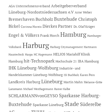
Arbeitgeberverband
AGA Unternehmensverband
Lüneburg-Nordostniedersachsen e.V
Arne Weber
Buxtehude
Bremerhaven
Buchholz
Christoph
Dierkes Partner
Birkel
Dr. Olaf Krüger
Corinna Horeis
Hamburg
Engel & Völkers
Frank Horch
Hamburger
Harburg
Hartmann
Volksbank
Harburg Citymanagement
HELIOS Mariahilf Klinik
Haustechnik
Haspa
HC Hagemann
hit-Technopark
Hamburg
IBA Hamburg
Hochschule 21
IHK Lüneburg-Wolfsburg
Industrie- und
Handelskammer Lüneburg-Wolfsburg
Karen Pein
ISI Buchholz
Lüneburg
Landkreis Harburg
Martin Mahn
Melanie-Gitte
Lansmann
Michael Westhagemann
Rainer Kalbe
Sparkasse Harburg-
SCHLARMANNvonGEYSO
Stade
Buxtehude
Süderelbe
Sparkasse Lüneburg