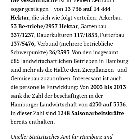
Die Gesamtfläche
ist im selben Zeitraum
sogar gestiegen – von
13 736 auf 14 444
Hektar
, die sich wie folgt verteilen: Ackerbau
53 Be-triebe/2957 Hektar
, Gartenbau
337/1237
, Dauerkulturen
117/1853
, Futterbau
137/5476,
Verbund (mehrere betriebliche
Schwerpunkte)
26/2593
. Von den insgesamt
685 landwirtschaftlichen Betrieben in Hamburg
sind mehr als die Hälfte dem Zierpflanzen- und
Gemüsebau zuzuordnen. Interessant ist auch
die personelle Entwicklung: Von
2003 bis 2013
sank die Zahl der beschäftigten in der
Hamburger Landwirtschaft von
4230 auf 3336
.
In dieser Zahl sind
1248 Saisonarbeitskräfte
bereits enthalten.
Quelle: Statistisches Amt für Hamburg und