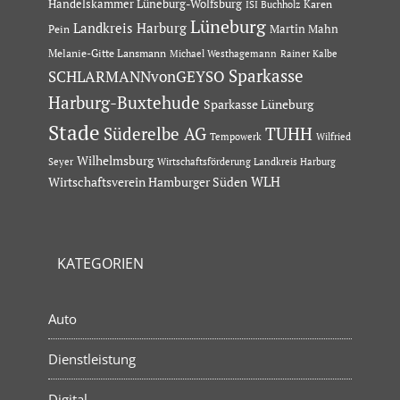
Handelskammer Lüneburg-Wolfsburg
Karen
ISI Buchholz
Lüneburg
Landkreis Harburg
Martin Mahn
Pein
Melanie-Gitte Lansmann
Michael Westhagemann
Rainer Kalbe
Sparkasse
SCHLARMANNvonGEYSO
Harburg-Buxtehude
Sparkasse Lüneburg
Stade
Süderelbe AG
TUHH
Tempowerk
Wilfried
Wilhelmsburg
Seyer
Wirtschaftsförderung Landkreis Harburg
Wirtschaftsverein Hamburger Süden
WLH
KATEGORIEN
Auto
Dienstleistung
Digital