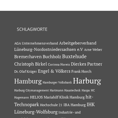
SCHLAGWORTE
Arbeitgeberverband
AGA Unternehmensverband
Lüneburg-Nordostniedersachsen e.V
Arne Weber
Buxtehude
Bremerhaven
Buchholz
Dierkes Partner
Christoph Birkel
Corinna Horeis
Engel & Völkers
Dr. Olaf Krüger
Frank Horch
Harburg
Hamburg
Hamburger Volksbank
Hartmann Haustechnik
Haspa
Harburg Citymanagement
HC
hit-
HELIOS Mariahilf Klinik Hamburg
Hagemann
Technopark
IHK
IBA Hamburg
Hochschule 21
Lüneburg-Wolfsburg
Industrie- und