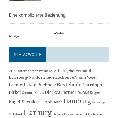
Eine komplizierte Beziehung
Anzeige
SCHLAGWORTE
Arbeitgeberverband
AGA Unternehmensverband
Lüneburg-Nordostniedersachsen e.V
Arne Weber
Buxtehude
Bremerhaven
Buchholz
Christoph
Dierkes Partner
Birkel
Dr. Olaf Krüger
Corinna Horeis
Hamburg
Engel & Völkers
Frank Horch
Hamburger
Harburg
Hartmann
Volksbank
Harburg Citymanagement