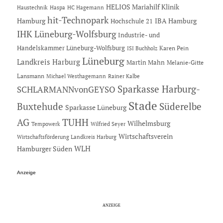
HELIOS Mariahilf Klinik
Haustechnik
Haspa
HC Hagemann
hit-Technopark
Hamburg
IBA Hamburg
Hochschule 21
IHK Lüneburg-Wolfsburg
Industrie- und
Handelskammer Lüneburg-Wolfsburg
Karen Pein
ISI Buchholz
Lüneburg
Landkreis Harburg
Martin Mahn
Melanie-Gitte
Lansmann
Michael Westhagemann
Rainer Kalbe
Sparkasse Harburg-
SCHLARMANNvonGEYSO
Stade
Buxtehude
Süderelbe
Sparkasse Lüneburg
AG
TUHH
Wilhelmsburg
Tempowerk
Wilfried Seyer
Wirtschaftsverein
Wirtschaftsförderung Landkreis Harburg
Hamburger Süden
WLH
Anzeige