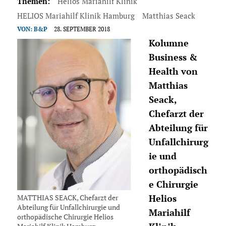
Themen:
Helios Mariahilf Klinik
HELIOS Mariahilf Klinik Hamburg
Matthias Seack
VON:
B&P
28. SEPTEMBER 2018
Kolumne
Business &
Health von
Matthias
Seack,
Chefarzt der
Abteilung für
Unfallchirurg
ie und
orthopädisch
e Chirurgie
MATTHIAS SEACK, Chefarzt der
Helios
Abteilung für Unfallchirurgie und
Mariahilf
orthopädische Chirurgie Helios