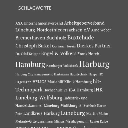
SCHLAGWORTE
Arbeitgeberverband
AGA Unternehmensverband
Lüneburg-Nordostniedersachsen e.V
Arne Weber
Buxtehude
Bremerhaven
Buchholz
Dierkes Partner
Christoph Birkel
Corinna Horeis
Engel & Völkers
Dr. Olaf Krüger
Frank Horch
Harburg
Hamburg
Hamburger Volksbank
Hartmann Haustechnik
Haspa
Harburg Citymanagement
HC
hit-
HELIOS Mariahilf Klinik Hamburg
Hagemann
Technopark
IHK
IBA Hamburg
Hochschule 21
Lüneburg-Wolfsburg
Industrie- und
Handelskammer Lüneburg-Wolfsburg
Karen
ISI Buchholz
Lüneburg
Landkreis Harburg
Martin Mahn
Pein
Melanie-Gitte Lansmann
Michael Westhagemann
Rainer Kalbe