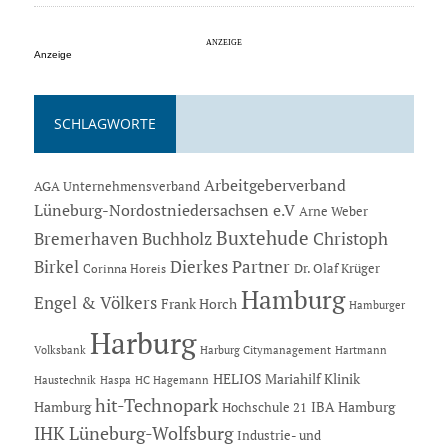
Anzeige
SCHLAGWORTE
Arbeitgeberverband
AGA Unternehmensverband
Lüneburg-Nordostniedersachsen e.V
Arne Weber
Buxtehude
Bremerhaven
Buchholz
Christoph
Dierkes Partner
Birkel
Dr. Olaf Krüger
Corinna Horeis
Hamburg
Engel & Völkers
Frank Horch
Hamburger
Harburg
Hartmann
Volksbank
Harburg Citymanagement
HELIOS Mariahilf Klinik
Haustechnik
Haspa
HC Hagemann
hit-Technopark
Hamburg
IBA Hamburg
Hochschule 21
IHK Lüneburg-Wolfsburg
Industrie- und