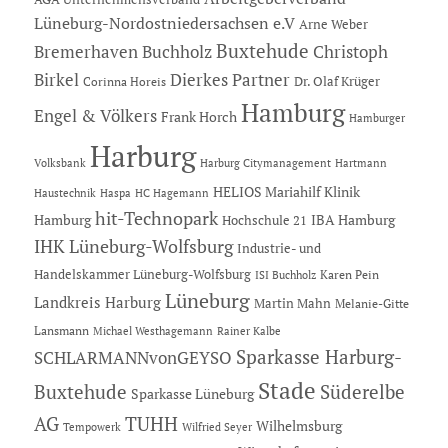
Lüneburg-Nordostniedersachsen e.V
Arne Weber
Buxtehude
Bremerhaven
Buchholz
Christoph
Dierkes Partner
Birkel
Dr. Olaf Krüger
Corinna Horeis
Hamburg
Engel & Völkers
Frank Horch
Hamburger
Harburg
Hartmann
Volksbank
Harburg Citymanagement
HELIOS Mariahilf Klinik
Haustechnik
Haspa
HC Hagemann
hit-Technopark
Hamburg
IBA Hamburg
Hochschule 21
IHK Lüneburg-Wolfsburg
Industrie- und
Handelskammer Lüneburg-Wolfsburg
Karen Pein
ISI Buchholz
Lüneburg
Landkreis Harburg
Martin Mahn
Melanie-Gitte
Lansmann
Michael Westhagemann
Rainer Kalbe
Sparkasse Harburg-
SCHLARMANNvonGEYSO
Stade
Buxtehude
Süderelbe
Sparkasse Lüneburg
AG
TUHH
Wilhelmsburg
Tempowerk
Wilfried Seyer