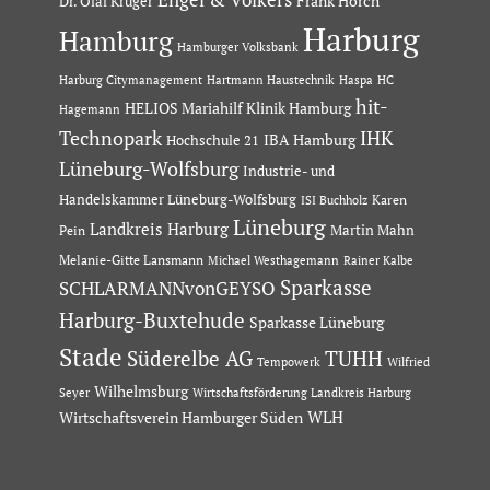
Dr. Olaf Krüger
Frank Horch
Harburg
Hamburg
Hamburger Volksbank
Hartmann Haustechnik
Haspa
Harburg Citymanagement
HC
hit-
HELIOS Mariahilf Klinik Hamburg
Hagemann
Technopark
IHK
IBA Hamburg
Hochschule 21
Lüneburg-Wolfsburg
Industrie- und
Handelskammer Lüneburg-Wolfsburg
Karen
ISI Buchholz
Lüneburg
Landkreis Harburg
Martin Mahn
Pein
Melanie-Gitte Lansmann
Michael Westhagemann
Rainer Kalbe
Sparkasse
SCHLARMANNvonGEYSO
Harburg-Buxtehude
Sparkasse Lüneburg
Stade
Süderelbe AG
TUHH
Tempowerk
Wilfried
Wilhelmsburg
Seyer
Wirtschaftsförderung Landkreis Harburg
Wirtschaftsverein Hamburger Süden
WLH