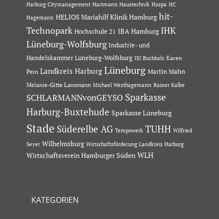
Hartmann Haustechnik
Haspa
Harburg Citymanagement
HC
hit-
HELIOS Mariahilf Klinik Hamburg
Hagemann
Technopark
IHK
IBA Hamburg
Hochschule 21
Lüneburg-Wolfsburg
Industrie- und
Handelskammer Lüneburg-Wolfsburg
Karen
ISI Buchholz
Lüneburg
Landkreis Harburg
Martin Mahn
Pein
Melanie-Gitte Lansmann
Michael Westhagemann
Rainer Kalbe
Sparkasse
SCHLARMANNvonGEYSO
Harburg-Buxtehude
Sparkasse Lüneburg
Stade
Süderelbe AG
TUHH
Tempowerk
Wilfried
Wilhelmsburg
Seyer
Wirtschaftsförderung Landkreis Harburg
Wirtschaftsverein Hamburger Süden
WLH
KATEGORIEN