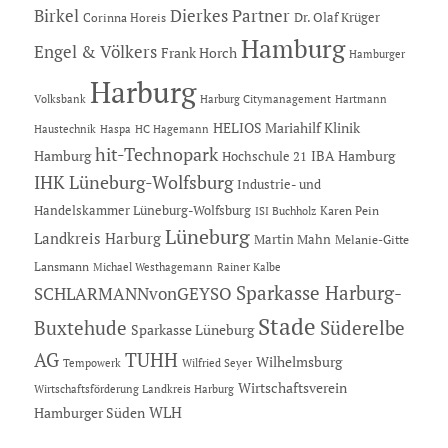
Dierkes Partner
Birkel
Dr. Olaf Krüger
Corinna Horeis
Hamburg
Engel & Völkers
Frank Horch
Hamburger
Harburg
Hartmann
Volksbank
Harburg Citymanagement
HELIOS Mariahilf Klinik
Haustechnik
Haspa
HC Hagemann
hit-Technopark
Hamburg
IBA Hamburg
Hochschule 21
IHK Lüneburg-Wolfsburg
Industrie- und
Handelskammer Lüneburg-Wolfsburg
Karen Pein
ISI Buchholz
Lüneburg
Landkreis Harburg
Martin Mahn
Melanie-Gitte
Lansmann
Michael Westhagemann
Rainer Kalbe
Sparkasse Harburg-
SCHLARMANNvonGEYSO
Stade
Buxtehude
Süderelbe
Sparkasse Lüneburg
AG
TUHH
Wilhelmsburg
Tempowerk
Wilfried Seyer
Wirtschaftsverein
Wirtschaftsförderung Landkreis Harburg
Hamburger Süden
WLH