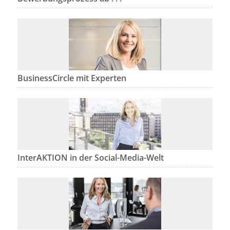
BusinessCircle mit Experten
InterAKTION in der Social-Media-Welt