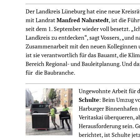
Der Landkreis Lüneburg hat eine neue Kreisrä
mit Landrat
Manfred Nahrstedt
, ist die Fü
seit dem 1. September wieder voll besetzt. „Ic
Landkreis zu entdecken“, sagt Vossers, „und na
Zusammenarbeit mit den neuen Kolleginnen un
ist sie verantwortlich für das Bauamt, die Kli
Bereich Regional- und Bauleitplanung. Und d
für die Baubranche.
Ungewohnte Arbeit für 
Schulte
: Beim Umzug vo
Harburger Binnenhafen 
Veritaskai überqueren, a
Herausforderung sein. G
berichtet, ist Schulte je