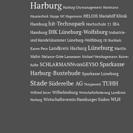
Harburg
Hartmann
Harburg Citymanagement
HELIOS Mariahilf Klinik
Haustechnik
Haspa
HC Hagemann
hit-Technopark
Hamburg
IBA
Hochschule 21
IHK Lüneburg-Wolfsburg
Hamburg
Industrie-
und Handelskammer Lüneburg-Wolfsburg
ISI Buchholz
Lüneburg
Landkreis Harburg
Martin
Karen Pein
Mahn
Melanie-Gitte Lansmann
Michael Westhagemann
Rainer
Sparkasse
SCHLARMANNvonGEYSO
Kalbe
Harburg-Buxtehude
Sparkasse Lüneburg
Stade
Süderelbe AG
TUHH
Tempowerk
Wilhelmsburg
Wilfried Seyer
Wirtschaftsförderung Landkreis
Wirtschaftsverein Hamburger Süden
WLH
Harburg