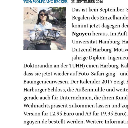
VON:
WOLFGANG BECKER
23. SEPTEMBER 2016
Das ist kein September-S
Regalen des Einzelhandel
kommt jetzt dagegen der
Nguyen
heraus. Im Auf
Universität Hamburg-Har
Dutzend Harburg-Motive 
jährige Diplom-Ingenieu
Doktorandin an der TUHH) einen Harburg-Kale
dass sie jetzt wieder auf Foto-Safari ging – u
Bauingenieurwesen. Der Kalender 2017 zeigt 
Harburger Schloss, die Außenmühle und weite
gerade auch für Unternehmen, die ihren Kun
Weihnachtspräsent zukommen lassen und zug
Version für 12,95 Euro und A3 für 19,95 Euro
nguyen.de bestellt werden. Weitere Informati