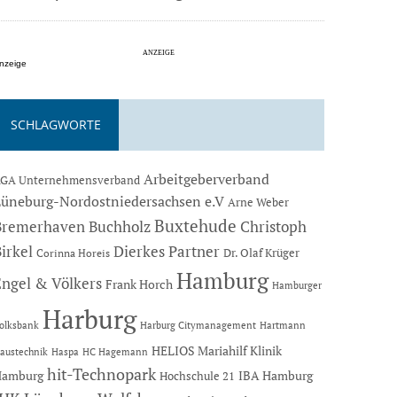
nzeige
SCHLAGWORTE
Arbeitgeberverband
GA Unternehmensverband
Lüneburg-Nordostniedersachsen e.V
Arne Weber
Buxtehude
Bremerhaven
Buchholz
Christoph
Dierkes Partner
irkel
Dr. Olaf Krüger
Corinna Horeis
Hamburg
Engel & Völkers
Frank Horch
Hamburger
Harburg
Hartmann
olksbank
Harburg Citymanagement
HELIOS Mariahilf Klinik
austechnik
Haspa
HC Hagemann
hit-Technopark
Hamburg
IBA Hamburg
Hochschule 21