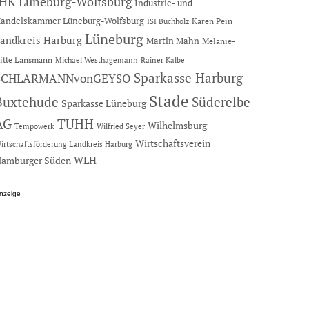
IHK Lüneburg-Wolfsburg
Industrie- und
andelskammer Lüneburg-Wolfsburg
Karen Pein
ISI Buchholz
Lüneburg
andkreis Harburg
Martin Mahn
Melanie-
itte Lansmann
Michael Westhagemann
Rainer Kalbe
Sparkasse Harburg-
SCHLARMANNvonGEYSO
Stade
Buxtehude
Süderelbe
Sparkasse Lüneburg
AG
TUHH
Wilhelmsburg
Tempowerk
Wilfried Seyer
Wirtschaftsverein
irtschaftsförderung Landkreis Harburg
amburger Süden
WLH
nzeige