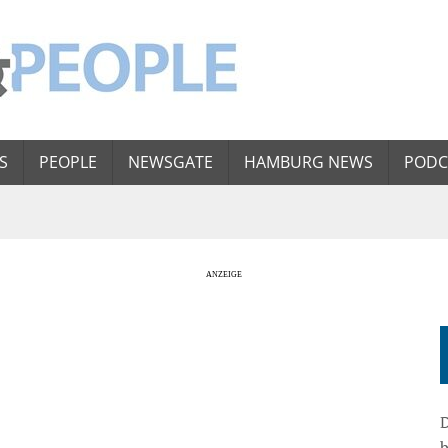
S
PEOPLE
NEWSGATE
HAMBURG NEWS
PODC
D
b