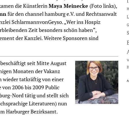
 kamen die Künstlerin
Maya Meinecke
(Foto links),
H
ann
für den channel hamburg e.V. und Rechtsanwalt
L
anzlei SchlarmannvonGeyso. „Wer ins Hospiz
G
 verbleibenden Zeit besonders schön haben“,
ement der Kanzlei. Weitere Sponsoren sind
W
beschäftigt seit Mitte August
H
einigen Monaten der Vakanz
 wieder tatkräftig von einer
A
e von 2006 bis 2009 Public
rg-Nord tätig und stellt sich
chsprachige Literaturen) nun
im Harburger Bezirksamt.