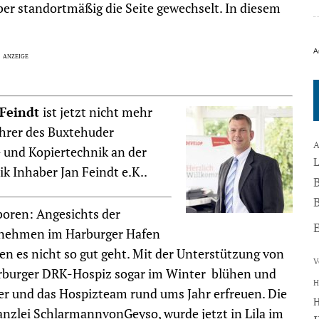
aber standortmäßig die Seite gewechselt. In diesem
A
 Feindt
ist jetzt nicht mehr
ührer des Buxtehuder
A
 und Kopiertechnik an der
k Inhaber Jan Feindt e.K..
B
boren: Angesichts der
ernehmen im Harburger Hafen
n es nicht so gut geht. Mit der Unterstützung von
V
rburger DRK-Hospiz sogar im Winter blühen und
H
er und das Hospizteam rund ums Jahr erfreuen. Die
anzlei SchlarmannvonGeyso, wurde jetzt in Lila im