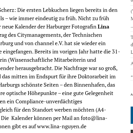
cherz: Die ersten Lebkuchen liegen bereits in den
(
s – wie immer eindeutig zu früh. Nicht zu früh
M
 neue Kalender der Harburger Fotografin
Lina
trag des Citymanagements, der Technischen
T
burg und von channel e.V. hat sie wieder ein
eingefangen. Bereits im vorigen Jahr hatte die 31-
L
rin (Wissenschaftliche Mitarbeiterin und
A
nder herausgebracht. Die Nachfrage war so groß,
nd das mitten im Endspurt für ihre Doktorarbeit im
Harburgs schönste Seiten – den Binnenhafen, das
re optische Höhepunkte – eine gute Gelegenheit
A
den ein Compliance-unverdächtiges
leich für den Standort werben möchten (A4-
). Die Kalender können per Mail an foto@lina-
onen gibt es auf www.lina-nguyen.de