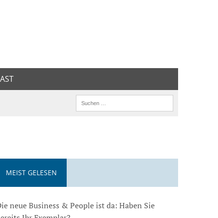
AST
MEIST GELESEN
ie neue Business & People ist da: Haben Sie
ereits Ihr Exemplar?