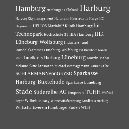
Harburg
Hamburg
Hamburger Volksbank
Hartmann Haustechnik
Haspa
Harburg Citymanagement
HC
hit-
HELIOS Mariahilf Klinik Hamburg
Hagemann
Technopark
IHK
IBA Hamburg
Hochschule 21
Lüneburg-Wolfsburg
Industrie- und
Handelskammer Lüneburg-Wolfsburg
Karen
ISI Buchholz
Lüneburg
Landkreis Harburg
Martin Mahn
Pein
Melanie-Gitte Lansmann
Michael Westhagemann
Rainer Kalbe
Sparkasse
SCHLARMANNvonGEYSO
Harburg-Buxtehude
Sparkasse Lüneburg
Stade
Süderelbe AG
TUHH
Tempowerk
Wilfried
Wilhelmsburg
Seyer
Wirtschaftsförderung Landkreis Harburg
Wirtschaftsverein Hamburger Süden
WLH