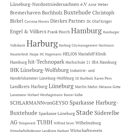
Lüneburg-Nordostniedersachsen e.V
Arne Weber
Buxtehude
Bremerhaven
Buchholz
Christoph
Dierkes Partner
Birkel
Dr. Olaf Krüger
Corinna Horeis
Hamburg
Engel & Völkers
Frank Horch
Hamburger
Harburg
Hartmann
Volksbank
Harburg Citymanagement
HELIOS Mariahilf Klinik
Haustechnik
Haspa
HC Hagemann
hit-Technopark
Hamburg
IBA Hamburg
Hochschule 21
IHK Lüneburg-Wolfsburg
Industrie- und
Handelskammer Lüneburg-Wolfsburg
Karen Pein
ISI Buchholz
Lüneburg
Landkreis Harburg
Martin Mahn
Melanie-Gitte
Lansmann
Michael Westhagemann
Rainer Kalbe
Sparkasse Harburg-
SCHLARMANNvonGEYSO
Stade
Buxtehude
Süderelbe
Sparkasse Lüneburg
AG
TUHH
Wilhelmsburg
Tempowerk
Wilfried Seyer
Wirtschaftsverein
Wirtschaftsförderung Landkreis Harburg