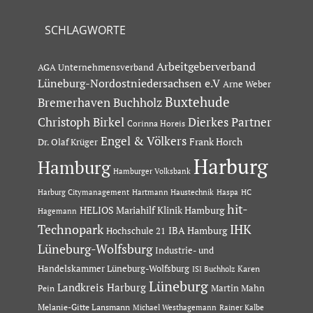
SCHLAGWORTE
Arbeitgeberverband
AGA Unternehmensverband
Lüneburg-Nordostniedersachsen e.V
Arne Weber
Buxtehude
Bremerhaven
Buchholz
Dierkes Partner
Christoph Birkel
Corinna Horeis
Engel & Völkers
Dr. Olaf Krüger
Frank Horch
Harburg
Hamburg
Hamburger Volksbank
Hartmann Haustechnik
Haspa
Harburg Citymanagement
HC
hit-
HELIOS Mariahilf Klinik Hamburg
Hagemann
Technopark
IHK
IBA Hamburg
Hochschule 21
Lüneburg-Wolfsburg
Industrie- und
Handelskammer Lüneburg-Wolfsburg
Karen
ISI Buchholz
Lüneburg
Landkreis Harburg
Martin Mahn
Pein
Melanie-Gitte Lansmann
Michael Westhagemann
Rainer Kalbe