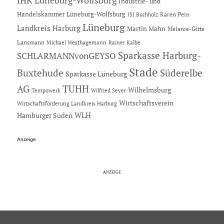
IHK Lüneburg-Wolfsburg
Industrie- und
Handelskammer Lüneburg-Wolfsburg
Karen Pein
ISI Buchholz
Lüneburg
Landkreis Harburg
Martin Mahn
Melanie-Gitte
Lansmann
Michael Westhagemann
Rainer Kalbe
Sparkasse Harburg-
SCHLARMANNvonGEYSO
Stade
Buxtehude
Süderelbe
Sparkasse Lüneburg
AG
TUHH
Wilhelmsburg
Tempowerk
Wilfried Seyer
Wirtschaftsverein
Wirtschaftsförderung Landkreis Harburg
Hamburger Süden
WLH
Anzeige