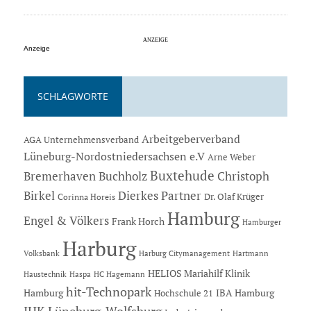
Anzeige
SCHLAGWORTE
Arbeitgeberverband
AGA Unternehmensverband
Lüneburg-Nordostniedersachsen e.V
Arne Weber
Buxtehude
Bremerhaven
Buchholz
Christoph
Dierkes Partner
Birkel
Dr. Olaf Krüger
Corinna Horeis
Hamburg
Engel & Völkers
Frank Horch
Hamburger
Harburg
Hartmann
Volksbank
Harburg Citymanagement
HELIOS Mariahilf Klinik
Haustechnik
Haspa
HC Hagemann
hit-Technopark
Hamburg
IBA Hamburg
Hochschule 21