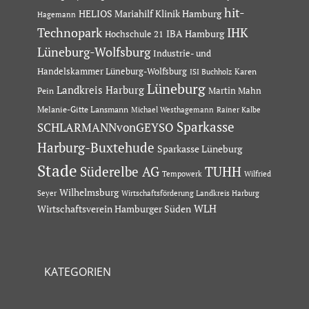
hit-
HELIOS Mariahilf Klinik Hamburg
Hagemann
Technopark
IHK
IBA Hamburg
Hochschule 21
Lüneburg-Wolfsburg
Industrie- und
Handelskammer Lüneburg-Wolfsburg
Karen
ISI Buchholz
Lüneburg
Landkreis Harburg
Martin Mahn
Pein
Melanie-Gitte Lansmann
Michael Westhagemann
Rainer Kalbe
Sparkasse
SCHLARMANNvonGEYSO
Harburg-Buxtehude
Sparkasse Lüneburg
Stade
Süderelbe AG
TUHH
Tempowerk
Wilfried
Wilhelmsburg
Seyer
Wirtschaftsförderung Landkreis Harburg
Wirtschaftsverein Hamburger Süden
WLH
KATEGORIEN