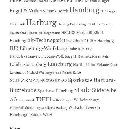
Dierkes Partner
Birkel
Dr. Olaf Krüger
Corinna Horeis
Hamburg
Engel & Völkers
Frank Horch
Hamburger
Harburg
Hartmann
Volksbank
Harburg Citymanagement
HELIOS Mariahilf Klinik
Haustechnik
Haspa
HC Hagemann
hit-Technopark
Hamburg
IBA Hamburg
Hochschule 21
IHK Lüneburg-Wolfsburg
Industrie- und
Handelskammer Lüneburg-Wolfsburg
Karen Pein
ISI Buchholz
Lüneburg
Landkreis Harburg
Martin Mahn
Melanie-Gitte
Lansmann
Michael Westhagemann
Rainer Kalbe
Sparkasse Harburg-
SCHLARMANNvonGEYSO
Stade
Buxtehude
Süderelbe
Sparkasse Lüneburg
AG
TUHH
Wilhelmsburg
Tempowerk
Wilfried Seyer
Wirtschaftsverein
Wirtschaftsförderung Landkreis Harburg
Hamburger Süden
WLH
Anzeige