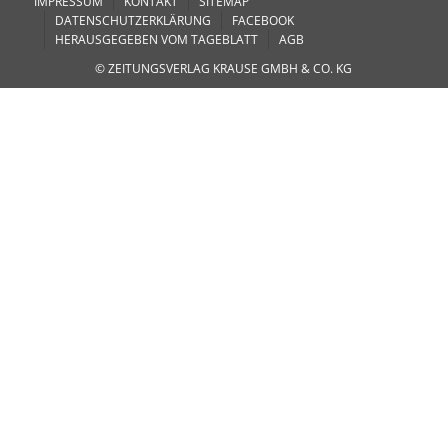
IMPRESSUM
KONTAKT
SITEMAP
DATENSCHUTZERKLÄRUNG
FACEBOOK
HERAUSGEGEBEN VOM TAGEBLATT
AGB
© ZEITUNGSVERLAG KRAUSE GMBH & CO. KG