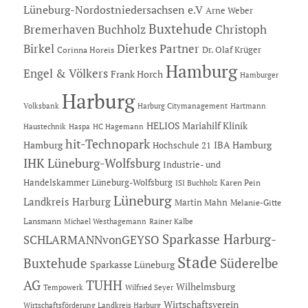
Lüneburg-Nordostniedersachsen e.V
Arne Weber
Buxtehude
Bremerhaven
Buchholz
Christoph
Dierkes Partner
Birkel
Dr. Olaf Krüger
Corinna Horeis
Hamburg
Engel & Völkers
Frank Horch
Hamburger
Harburg
Hartmann
Volksbank
Harburg Citymanagement
HELIOS Mariahilf Klinik
Haustechnik
Haspa
HC Hagemann
hit-Technopark
Hamburg
IBA Hamburg
Hochschule 21
IHK Lüneburg-Wolfsburg
Industrie- und
Handelskammer Lüneburg-Wolfsburg
Karen Pein
ISI Buchholz
Lüneburg
Landkreis Harburg
Martin Mahn
Melanie-Gitte
Lansmann
Michael Westhagemann
Rainer Kalbe
Sparkasse Harburg-
SCHLARMANNvonGEYSO
Stade
Buxtehude
Süderelbe
Sparkasse Lüneburg
AG
TUHH
Wilhelmsburg
Tempowerk
Wilfried Seyer
Wirtschaftsverein
Wirtschaftsförderung Landkreis Harburg