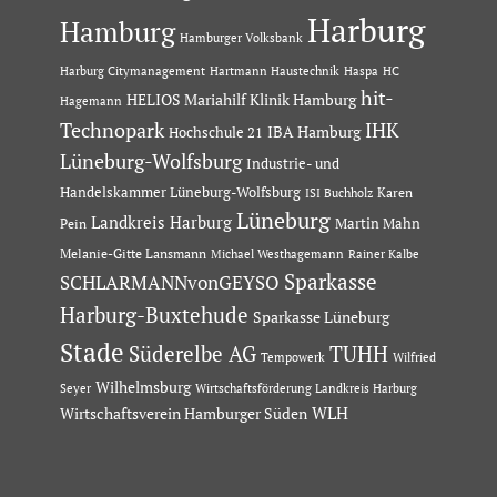
Harburg
Hamburg
Hamburger Volksbank
Hartmann Haustechnik
Haspa
Harburg Citymanagement
HC
hit-
HELIOS Mariahilf Klinik Hamburg
Hagemann
Technopark
IHK
IBA Hamburg
Hochschule 21
Lüneburg-Wolfsburg
Industrie- und
Handelskammer Lüneburg-Wolfsburg
Karen
ISI Buchholz
Lüneburg
Landkreis Harburg
Martin Mahn
Pein
Melanie-Gitte Lansmann
Michael Westhagemann
Rainer Kalbe
Sparkasse
SCHLARMANNvonGEYSO
Harburg-Buxtehude
Sparkasse Lüneburg
Stade
Süderelbe AG
TUHH
Tempowerk
Wilfried
Wilhelmsburg
Seyer
Wirtschaftsförderung Landkreis Harburg
Wirtschaftsverein Hamburger Süden
WLH