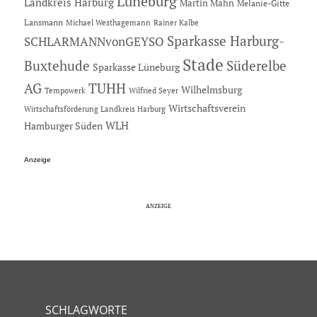
Lüneburg
Landkreis Harburg
Martin Mahn
Melanie-Gitte
Lansmann
Michael Westhagemann
Rainer Kalbe
Sparkasse Harburg-
SCHLARMANNvonGEYSO
Stade
Buxtehude
Süderelbe
Sparkasse Lüneburg
AG
TUHH
Wilhelmsburg
Tempowerk
Wilfried Seyer
Wirtschaftsverein
Wirtschaftsförderung Landkreis Harburg
Hamburger Süden
WLH
Anzeige
SCHLAGWORTE