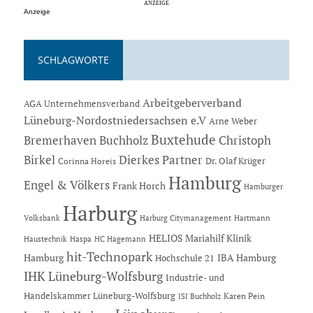
Anzeige
SCHLAGWORTE
Arbeitgeberverband
AGA Unternehmensverband
Lüneburg-Nordostniedersachsen e.V
Arne Weber
Buxtehude
Bremerhaven
Buchholz
Christoph
Dierkes Partner
Birkel
Dr. Olaf Krüger
Corinna Horeis
Hamburg
Engel & Völkers
Frank Horch
Hamburger
Harburg
Hartmann
Volksbank
Harburg Citymanagement
HELIOS Mariahilf Klinik
Haustechnik
Haspa
HC Hagemann
hit-Technopark
Hamburg
IBA Hamburg
Hochschule 21
IHK Lüneburg-Wolfsburg
Industrie- und
Handelskammer Lüneburg-Wolfsburg
Karen Pein
ISI Buchholz