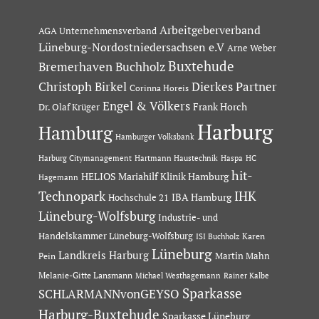
Arbeitgeberverband
AGA Unternehmensverband
Lüneburg-Nordostniedersachsen e.V
Arne Weber
Buxtehude
Bremerhaven
Buchholz
Dierkes Partner
Christoph Birkel
Corinna Horeis
Engel & Völkers
Dr. Olaf Krüger
Frank Horch
Harburg
Hamburg
Hamburger Volksbank
Hartmann Haustechnik
Haspa
Harburg Citymanagement
HC
hit-
HELIOS Mariahilf Klinik Hamburg
Hagemann
Technopark
IHK
IBA Hamburg
Hochschule 21
Lüneburg-Wolfsburg
Industrie- und
Handelskammer Lüneburg-Wolfsburg
Karen
ISI Buchholz
Lüneburg
Landkreis Harburg
Martin Mahn
Pein
Melanie-Gitte Lansmann
Michael Westhagemann
Rainer Kalbe
Sparkasse
SCHLARMANNvonGEYSO
Harburg-Buxtehude
Sparkasse Lüneburg