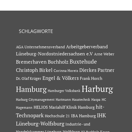
SCHLAGWORTE
Arbeitgeberverband
AGA Unternehmensverband
Lüneburg-Nordostniedersachsen e.V
Arne Weber
Buxtehude
Bremerhaven
Buchholz
Dierkes Partner
Christoph Birkel
Corinna Horeis
Engel & Völkers
Dr. Olaf Krüger
Frank Horch
Harburg
Hamburg
Hamburger Volksbank
Hartmann Haustechnik
Haspa
Harburg Citymanagement
HC
hit-
HELIOS Mariahilf Klinik Hamburg
Hagemann
Technopark
IHK
IBA Hamburg
Hochschule 21
Lüneburg-Wolfsburg
Industrie- und
Handelskammer Lüneburg-Wolfsburg
Karen
ISI Buchholz