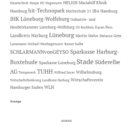
HELIOS Mariahilf Klinik
Haustechnik
Haspa
HC Hagemann
hit-Technopark
Hamburg
IBA Hamburg
Hochschule 21
IHK Lüneburg-Wolfsburg
Industrie- und
Handelskammer Lüneburg-Wolfsburg
Karen Pein
ISI Buchholz
Lüneburg
Landkreis Harburg
Martin Mahn
Melanie-Gitte
Lansmann
Michael Westhagemann
Rainer Kalbe
Sparkasse Harburg-
SCHLARMANNvonGEYSO
Stade
Buxtehude
Süderelbe
Sparkasse Lüneburg
AG
TUHH
Wilhelmsburg
Tempowerk
Wilfried Seyer
Wirtschaftsverein
Wirtschaftsförderung Landkreis Harburg
Hamburger Süden
WLH
Anzeige