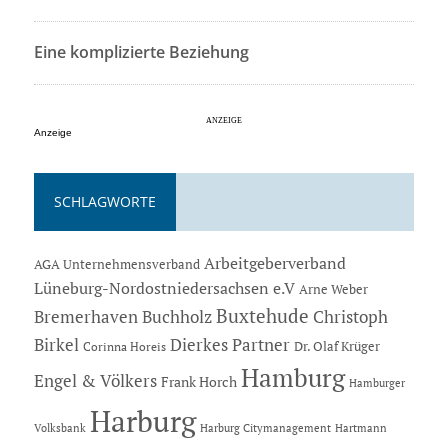
Eine komplizierte Beziehung
Anzeige
SCHLAGWORTE
Arbeitgeberverband
AGA Unternehmensverband
Lüneburg-Nordostniedersachsen e.V
Arne Weber
Buxtehude
Bremerhaven
Buchholz
Christoph
Dierkes Partner
Birkel
Dr. Olaf Krüger
Corinna Horeis
Hamburg
Engel & Völkers
Frank Horch
Hamburger
Harburg
Hartmann
Volksbank
Harburg Citymanagement