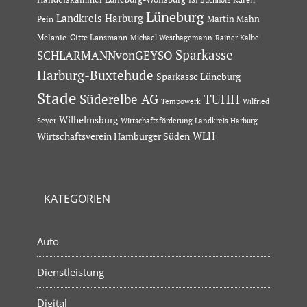
Lüneburg
Landkreis Harburg
Martin Mahn
Pein
Melanie-Gitte Lansmann
Michael Westhagemann
Rainer Kalbe
Sparkasse
SCHLARMANNvonGEYSO
Harburg-Buxtehude
Sparkasse Lüneburg
Stade
Süderelbe AG
TUHH
Tempowerk
Wilfried
Wilhelmsburg
Seyer
Wirtschaftsförderung Landkreis Harburg
Wirtschaftsverein Hamburger Süden
WLH
KATEGORIEN
Auto
Dienstleistung
Digital