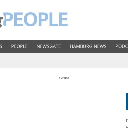
S
PEOPLE
NEWSGATE
HAMBURG NEWS
PODC
D
b