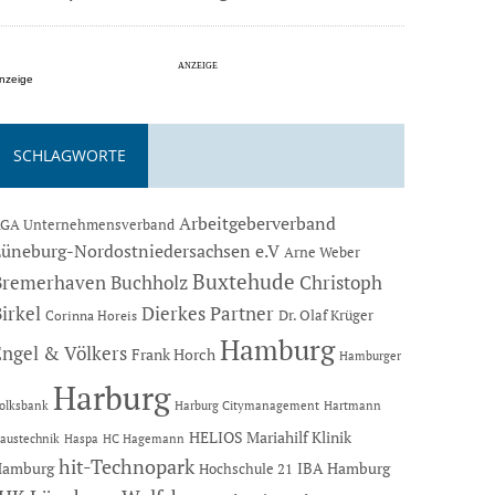
nzeige
SCHLAGWORTE
Arbeitgeberverband
GA Unternehmensverband
Lüneburg-Nordostniedersachsen e.V
Arne Weber
Buxtehude
Bremerhaven
Buchholz
Christoph
Dierkes Partner
irkel
Dr. Olaf Krüger
Corinna Horeis
Hamburg
Engel & Völkers
Frank Horch
Hamburger
Harburg
Hartmann
olksbank
Harburg Citymanagement
HELIOS Mariahilf Klinik
austechnik
Haspa
HC Hagemann
hit-Technopark
Hamburg
IBA Hamburg
Hochschule 21