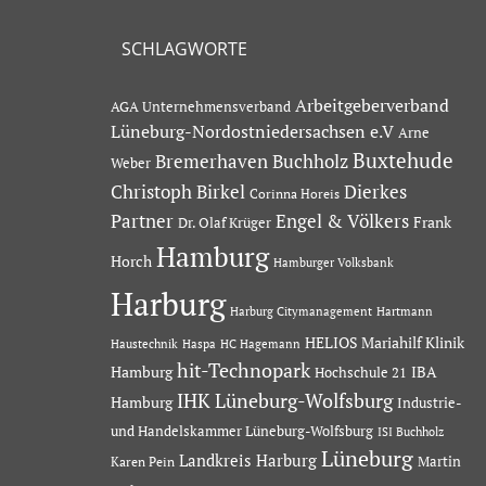
SCHLAGWORTE
Arbeitgeberverband
AGA Unternehmensverband
Lüneburg-Nordostniedersachsen e.V
Arne
Buxtehude
Bremerhaven
Buchholz
Weber
Dierkes
Christoph Birkel
Corinna Horeis
Partner
Engel & Völkers
Dr. Olaf Krüger
Frank
Hamburg
Horch
Hamburger Volksbank
Harburg
Hartmann
Harburg Citymanagement
HELIOS Mariahilf Klinik
Haustechnik
Haspa
HC Hagemann
hit-Technopark
Hamburg
IBA
Hochschule 21
IHK Lüneburg-Wolfsburg
Hamburg
Industrie-
und Handelskammer Lüneburg-Wolfsburg
ISI Buchholz
Lüneburg
Landkreis Harburg
Martin
Karen Pein