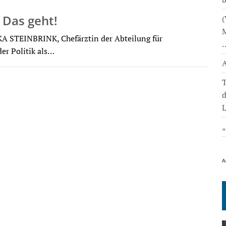
 Das geht!
(
M
 STEINBRINK, Chefärztin der Abteilung für
der Politik als…
A
T
L
A