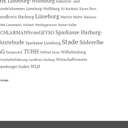
IHK Lüneburg-Wolfsburg
Industrie- und
andelskammer Lüneburg-Wolfsburg
Karen Pein
ISI Buchholz
Lüneburg
andkreis Harburg
Martin Mahn
Melanie-
itte Lansmann
Michael Westhagemann
Rainer Kalbe
Sparkasse Harburg-
SCHLARMANNvonGEYSO
Stade
Buxtehude
Süderelbe
Sparkasse Lüneburg
AG
TUHH
Wilhelmsburg
Tempowerk
Wilfried Seyer
Wirtschaftsverein
irtschaftsförderung Landkreis Harburg
amburger Süden
WLH
nzeige