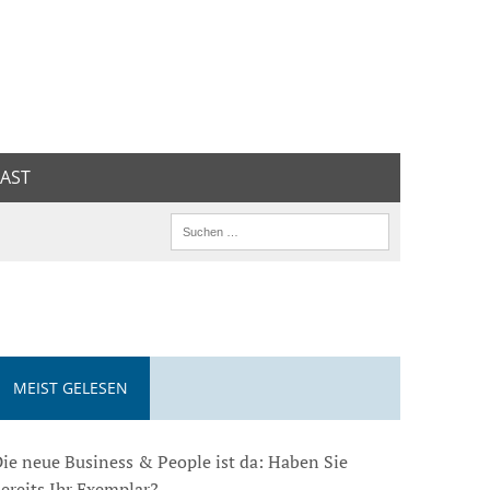
AST
MEIST GELESEN
ie neue Business & People ist da: Haben Sie
ereits Ihr Exemplar?