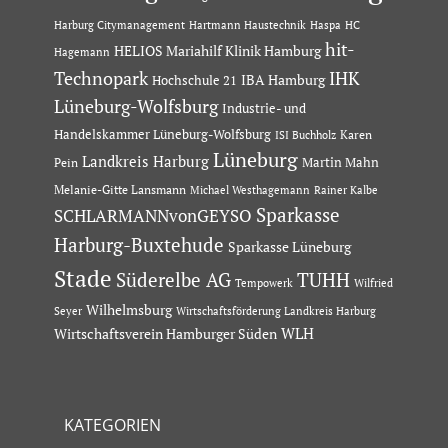
Hartmann Haustechnik
Haspa
Harburg Citymanagement
HC
hit-
HELIOS Mariahilf Klinik Hamburg
Hagemann
Technopark
IHK
IBA Hamburg
Hochschule 21
Lüneburg-Wolfsburg
Industrie- und
Handelskammer Lüneburg-Wolfsburg
Karen
ISI Buchholz
Lüneburg
Landkreis Harburg
Martin Mahn
Pein
Melanie-Gitte Lansmann
Michael Westhagemann
Rainer Kalbe
Sparkasse
SCHLARMANNvonGEYSO
Harburg-Buxtehude
Sparkasse Lüneburg
Stade
Süderelbe AG
TUHH
Tempowerk
Wilfried
Wilhelmsburg
Seyer
Wirtschaftsförderung Landkreis Harburg
Wirtschaftsverein Hamburger Süden
WLH
KATEGORIEN