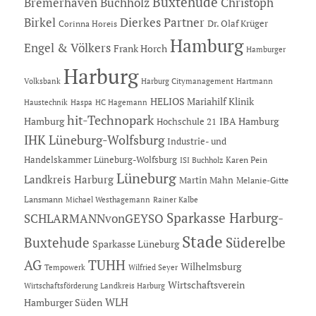
Buxtehude
Bremerhaven
Buchholz
Christoph
Dierkes Partner
Birkel
Dr. Olaf Krüger
Corinna Horeis
Hamburg
Engel & Völkers
Frank Horch
Hamburger
Harburg
Hartmann
Volksbank
Harburg Citymanagement
HELIOS Mariahilf Klinik
Haustechnik
Haspa
HC Hagemann
hit-Technopark
Hamburg
IBA Hamburg
Hochschule 21
IHK Lüneburg-Wolfsburg
Industrie- und
Handelskammer Lüneburg-Wolfsburg
Karen Pein
ISI Buchholz
Lüneburg
Landkreis Harburg
Martin Mahn
Melanie-Gitte
Lansmann
Michael Westhagemann
Rainer Kalbe
Sparkasse Harburg-
SCHLARMANNvonGEYSO
Stade
Buxtehude
Süderelbe
Sparkasse Lüneburg
AG
TUHH
Wilhelmsburg
Tempowerk
Wilfried Seyer
Wirtschaftsverein
Wirtschaftsförderung Landkreis Harburg
Hamburger Süden
WLH