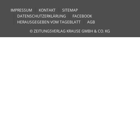
IMPRESSUM
KONTAKT
SITEMAP
DATENSCHUTZERKLÄRUNG
FACEBOOK
HERAUSGEGEBEN VOM TAGEBLATT
AGB
© ZEITUNGSVERLAG KRAUSE GMBH & CO. KG