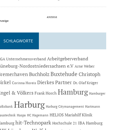
nzeige
SCHLAGWORTE
Arbeitgeberverband
GA Unternehmensverband
Lüneburg-Nordostniedersachsen e.V
Arne Weber
Buxtehude
Bremerhaven
Buchholz
Christoph
Dierkes Partner
irkel
Dr. Olaf Krüger
Corinna Horeis
Hamburg
Engel & Völkers
Frank Horch
Hamburger
Harburg
Hartmann
olksbank
Harburg Citymanagement
HELIOS Mariahilf Klinik
austechnik
Haspa
HC Hagemann
hit-Technopark
Hamburg
IBA Hamburg
Hochschule 21