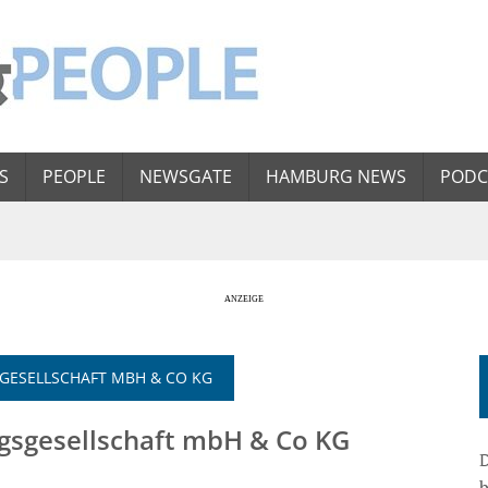
S
PEOPLE
NEWSGATE
HAMBURG NEWS
PODC
GESELLSCHAFT MBH & CO KG
gsgesellschaft mbH & Co KG
D
b