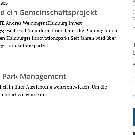
 2023
rd ein Gemeinschaftsprojekt
(
M
 Andrea Weidinger (Hamburg Invest
gesellschaft)koordiniert und leitet die Planung für die
T
ten Hamburger Innovationsparks Seit Jahren wird über
ger Innovationsparks…
L
A
I Park Management
lich in ihrer Ausrichtung weiterentwickelt. Um die
ereinfachen, wurde die…
A