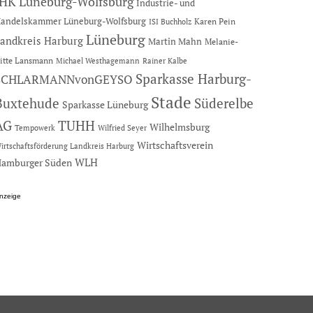
IHK Lüneburg-Wolfsburg
Industrie- und
andelskammer Lüneburg-Wolfsburg
Karen Pein
ISI Buchholz
Lüneburg
andkreis Harburg
Martin Mahn
Melanie-
itte Lansmann
Michael Westhagemann
Rainer Kalbe
Sparkasse Harburg-
SCHLARMANNvonGEYSO
Stade
Buxtehude
Süderelbe
Sparkasse Lüneburg
AG
TUHH
Wilhelmsburg
Tempowerk
Wilfried Seyer
Wirtschaftsverein
irtschaftsförderung Landkreis Harburg
amburger Süden
WLH
nzeige