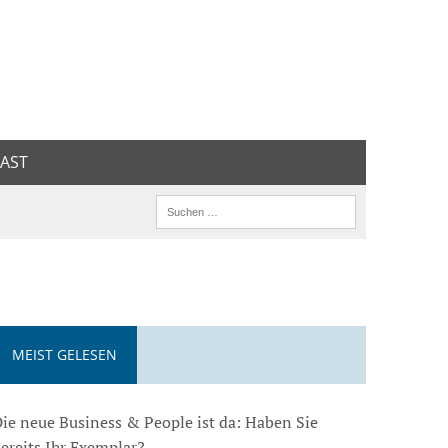
AST
MEIST GELESEN
ie neue Business & People ist da: Haben Sie
ereits Ihr Exemplar?