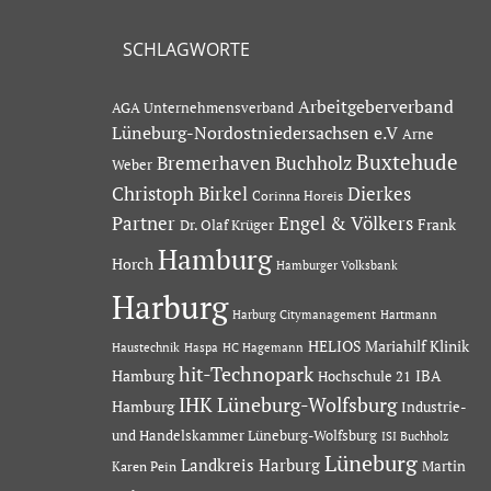
SCHLAGWORTE
Arbeitgeberverband
AGA Unternehmensverband
Lüneburg-Nordostniedersachsen e.V
Arne
Buxtehude
Bremerhaven
Buchholz
Weber
Dierkes
Christoph Birkel
Corinna Horeis
Partner
Engel & Völkers
Dr. Olaf Krüger
Frank
Hamburg
Horch
Hamburger Volksbank
Harburg
Hartmann
Harburg Citymanagement
HELIOS Mariahilf Klinik
Haustechnik
Haspa
HC Hagemann
hit-Technopark
Hamburg
IBA
Hochschule 21
IHK Lüneburg-Wolfsburg
Hamburg
Industrie-
und Handelskammer Lüneburg-Wolfsburg
ISI Buchholz
Lüneburg
Landkreis Harburg
Martin
Karen Pein