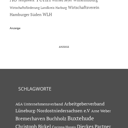
Tempowerk
Wilfried Seyer
Wirtschaftsverein
Wirtschaftsförderung Landkreis Harburg
Hamburger Süden
WLH
Anzeige
SCHLAGWORTE
Arbeitgeberverband
AGA Unternehmensverband
Lüneburg-Nordostniedersachsen e.V
Arne Weber
Buxtehude
Bremerhaven
Buchholz
Dierkes Partner
Christoph Birkel
Corinna Horeis