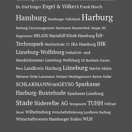
Engel & Völkers
Dr. Olaf Krüger
Frank Horch
Harburg
Hamburg
Hamburger Volksbank
Hartmann Haustechnik
Haspa
Harburg Citymanagement
HC
hit-
HELIOS Mariahilf Klinik Hamburg
Hagemann
Technopark
IHK
IBA Hamburg
Hochschule 21
Lüneburg-Wolfsburg
Industrie- und
Handelskammer Lüneburg-Wolfsburg
Karen
ISI Buchholz
Lüneburg
Landkreis Harburg
Martin Mahn
Pein
Melanie-Gitte Lansmann
Michael Westhagemann
Rainer Kalbe
Sparkasse
SCHLARMANNvonGEYSO
Harburg-Buxtehude
Sparkasse Lüneburg
Stade
Süderelbe AG
TUHH
Tempowerk
Wilfried
Wilhelmsburg
Seyer
Wirtschaftsförderung Landkreis Harburg
Wirtschaftsverein Hamburger Süden
WLH