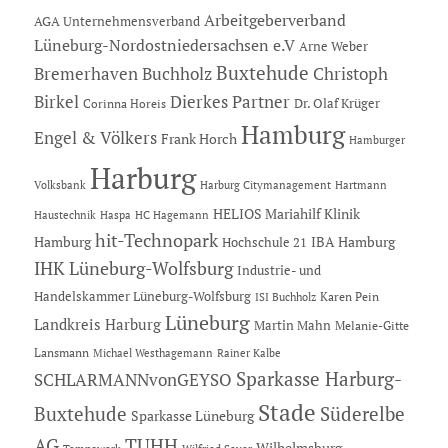
Arbeitgeberverband
AGA Unternehmensverband
Lüneburg-Nordostniedersachsen e.V
Arne Weber
Buxtehude
Bremerhaven
Buchholz
Christoph
Dierkes Partner
Birkel
Dr. Olaf Krüger
Corinna Horeis
Hamburg
Engel & Völkers
Frank Horch
Hamburger
Harburg
Hartmann
Volksbank
Harburg Citymanagement
HELIOS Mariahilf Klinik
Haustechnik
Haspa
HC Hagemann
hit-Technopark
Hamburg
IBA Hamburg
Hochschule 21
IHK Lüneburg-Wolfsburg
Industrie- und
Handelskammer Lüneburg-Wolfsburg
Karen Pein
ISI Buchholz
Lüneburg
Landkreis Harburg
Martin Mahn
Melanie-Gitte
Lansmann
Michael Westhagemann
Rainer Kalbe
Sparkasse Harburg-
SCHLARMANNvonGEYSO
Stade
Buxtehude
Süderelbe
Sparkasse Lüneburg
AG
TUHH
Wilhelmsburg