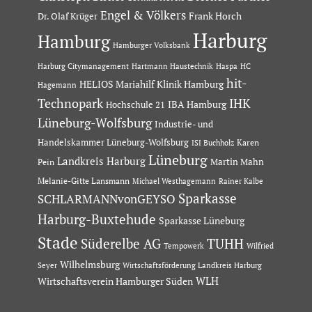
Engel & Völkers
Dr. Olaf Krüger
Frank Horch
Harburg
Hamburg
Hamburger Volksbank
Hartmann Haustechnik
Haspa
Harburg Citymanagement
HC
hit-
HELIOS Mariahilf Klinik Hamburg
Hagemann
Technopark
IHK
IBA Hamburg
Hochschule 21
Lüneburg-Wolfsburg
Industrie- und
Handelskammer Lüneburg-Wolfsburg
Karen
ISI Buchholz
Lüneburg
Landkreis Harburg
Martin Mahn
Pein
Melanie-Gitte Lansmann
Michael Westhagemann
Rainer Kalbe
Sparkasse
SCHLARMANNvonGEYSO
Harburg-Buxtehude
Sparkasse Lüneburg
Stade
Süderelbe AG
TUHH
Tempowerk
Wilfried
Wilhelmsburg
Seyer
Wirtschaftsförderung Landkreis Harburg
Wirtschaftsverein Hamburger Süden
WLH