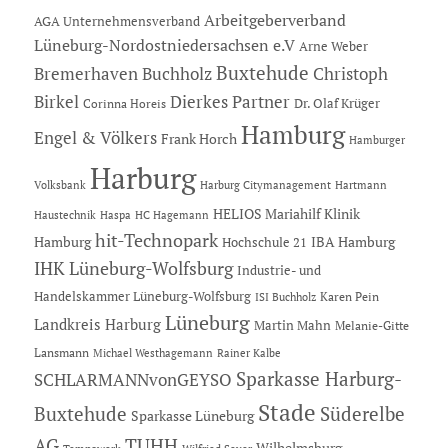
Arbeitgeberverband
AGA Unternehmensverband
Lüneburg-Nordostniedersachsen e.V
Arne Weber
Buxtehude
Bremerhaven
Buchholz
Christoph
Dierkes Partner
Birkel
Dr. Olaf Krüger
Corinna Horeis
Hamburg
Engel & Völkers
Frank Horch
Hamburger
Harburg
Hartmann
Volksbank
Harburg Citymanagement
HELIOS Mariahilf Klinik
Haustechnik
Haspa
HC Hagemann
hit-Technopark
Hamburg
IBA Hamburg
Hochschule 21
IHK Lüneburg-Wolfsburg
Industrie- und
Handelskammer Lüneburg-Wolfsburg
Karen Pein
ISI Buchholz
Lüneburg
Landkreis Harburg
Martin Mahn
Melanie-Gitte
Lansmann
Michael Westhagemann
Rainer Kalbe
Sparkasse Harburg-
SCHLARMANNvonGEYSO
Stade
Buxtehude
Süderelbe
Sparkasse Lüneburg
AG
TUHH
Wilhelmsburg