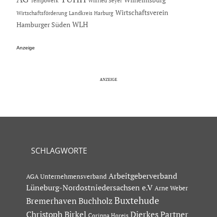
Tempowerk
Wilfried Seyer
Wirtschaftsverein
Wirtschaftsförderung Landkreis Harburg
Hamburger Süden
WLH
Anzeige
SCHLAGWORTE
Arbeitgeberverband
AGA Unternehmensverband
Lüneburg-Nordostniedersachsen e.V
Arne Weber
Buxtehude
Bremerhaven
Buchholz
Dierkes Partner
Christoph Birkel
Corinna Horeis