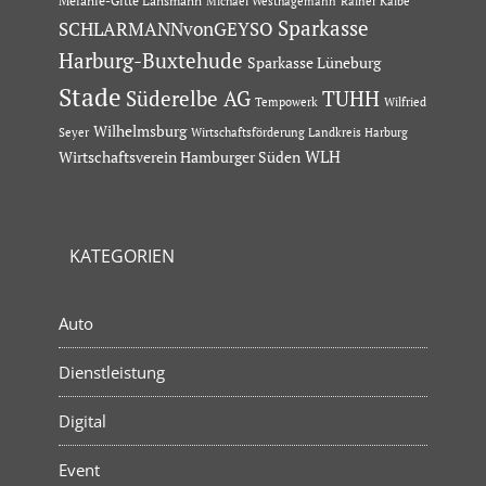
Melanie-Gitte Lansmann
Michael Westhagemann
Rainer Kalbe
Sparkasse
SCHLARMANNvonGEYSO
Harburg-Buxtehude
Sparkasse Lüneburg
Stade
Süderelbe AG
TUHH
Tempowerk
Wilfried
Wilhelmsburg
Seyer
Wirtschaftsförderung Landkreis Harburg
Wirtschaftsverein Hamburger Süden
WLH
KATEGORIEN
Auto
Dienstleistung
Digital
Event