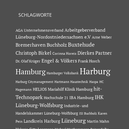
SCHLAGWORTE
Arbeitgeberverband
AGA Unternehmensverband
Lüneburg-Nordostniedersachsen e.V
Arne Weber
Buxtehude
Bremerhaven
Buchholz
Dierkes Partner
Christoph Birkel
Corinna Horeis
Engel & Völkers
Dr. Olaf Krüger
Frank Horch
Harburg
Hamburg
Hamburger Volksbank
Hartmann Haustechnik
Haspa
Harburg Citymanagement
HC
hit-
HELIOS Mariahilf Klinik Hamburg
Hagemann
Technopark
IHK
IBA Hamburg
Hochschule 21
Lüneburg-Wolfsburg
Industrie- und
Handelskammer Lüneburg-Wolfsburg
Karen
ISI Buchholz
Lüneburg
Landkreis Harburg
Martin Mahn
Pein