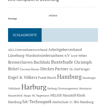
Anzeige
SCHLAGWORTE
Arbeitgeberverband
AGA Unternehmensverband
Lüneburg-Nordostniedersachsen e.V
Arne Weber
Buxtehude
Bremerhaven
Buchholz
Christoph
Dierkes Partner
Birkel
Dr. Olaf Krüger
Corinna Horeis
Hamburg
Engel & Völkers
Frank Horch
Hamburger
Harburg
Hartmann
Volksbank
Harburg Citymanagement
HELIOS Mariahilf Klinik
Haustechnik
Haspa
HC Hagemann
hit-Technopark
Hamburg
IBA Hamburg
Hochschule 21