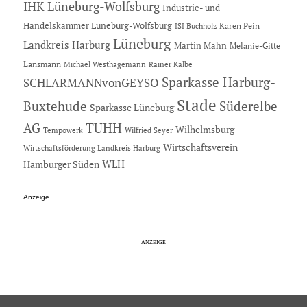
IHK Lüneburg-Wolfsburg
Industrie- und
Handelskammer Lüneburg-Wolfsburg
Karen Pein
ISI Buchholz
Lüneburg
Landkreis Harburg
Martin Mahn
Melanie-Gitte
Lansmann
Michael Westhagemann
Rainer Kalbe
Sparkasse Harburg-
SCHLARMANNvonGEYSO
Stade
Buxtehude
Süderelbe
Sparkasse Lüneburg
AG
TUHH
Wilhelmsburg
Tempowerk
Wilfried Seyer
Wirtschaftsverein
Wirtschaftsförderung Landkreis Harburg
Hamburger Süden
WLH
Anzeige