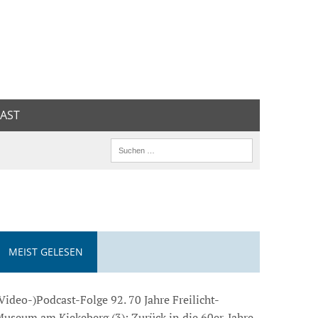
AST
MEIST GELESEN
Video-)Podcast-Folge 92. 70 Jahre Freilicht-
useum am Kiekeberg (3): Zurück in die 60er-Jahre