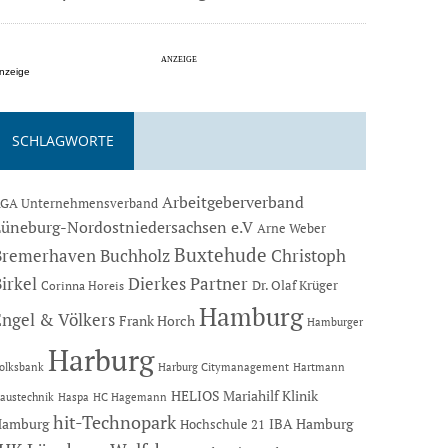
nzeige
SCHLAGWORTE
Arbeitgeberverband
GA Unternehmensverband
Lüneburg-Nordostniedersachsen e.V
Arne Weber
Buxtehude
Bremerhaven
Buchholz
Christoph
Dierkes Partner
irkel
Dr. Olaf Krüger
Corinna Horeis
Hamburg
Engel & Völkers
Frank Horch
Hamburger
Harburg
Hartmann
olksbank
Harburg Citymanagement
HELIOS Mariahilf Klinik
austechnik
Haspa
HC Hagemann
hit-Technopark
Hamburg
IBA Hamburg
Hochschule 21