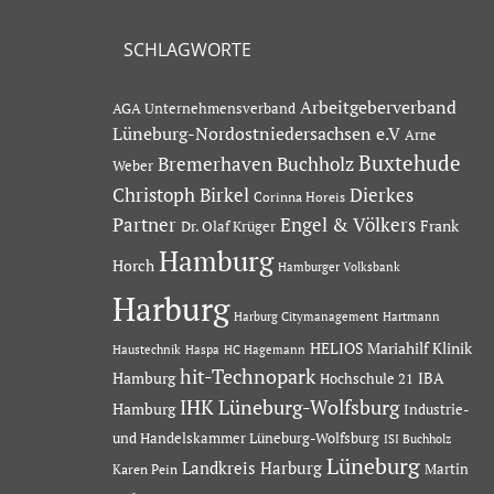
SCHLAGWORTE
Arbeitgeberverband
AGA Unternehmensverband
Lüneburg-Nordostniedersachsen e.V
Arne
Buxtehude
Bremerhaven
Buchholz
Weber
Dierkes
Christoph Birkel
Corinna Horeis
Partner
Engel & Völkers
Dr. Olaf Krüger
Frank
Hamburg
Horch
Hamburger Volksbank
Harburg
Hartmann
Harburg Citymanagement
HELIOS Mariahilf Klinik
Haustechnik
Haspa
HC Hagemann
hit-Technopark
Hamburg
IBA
Hochschule 21
IHK Lüneburg-Wolfsburg
Hamburg
Industrie-
und Handelskammer Lüneburg-Wolfsburg
ISI Buchholz
Lüneburg
Landkreis Harburg
Martin
Karen Pein