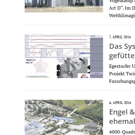
Vogelkamp 
Art D“. Im 
Weltklimagi
7. APRIL 2016
Das Sy
gefütte
Egestorfer 
Projekt Twi
Forschungsp
6. APRIL 2016
Engel &
ehemal
4000-Quadr