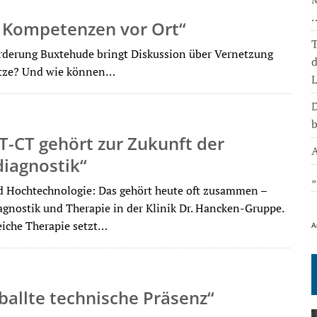
 Kompetenzen vor Ort“
T
örderung Buxtehude bringt Diskussion über Vernetzung
lätze? Und wie können…
L
D
b
T-CT gehört zur Zukunft der
A
iagnostik“
 Hochtechnologie: Das gehört heute oft zusammen –
iagnostik und Therapie in der Klinik Dr. Hancken-Gruppe.
reiche Therapie setzt…
A
ballte technische Präsenz“