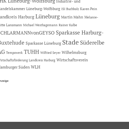
IHK Lüneburg-Wolfsburg
Industrie- und
andelskammer Lüneburg-Wolfsburg
Karen Pein
ISI Buchholz
Lüneburg
andkreis Harburg
Martin Mahn
Melanie-
itte Lansmann
Michael Westhagemann
Rainer Kalbe
Sparkasse Harburg-
SCHLARMANNvonGEYSO
Stade
Buxtehude
Süderelbe
Sparkasse Lüneburg
AG
TUHH
Wilhelmsburg
Tempowerk
Wilfried Seyer
Wirtschaftsverein
irtschaftsförderung Landkreis Harburg
amburger Süden
WLH
nzeige