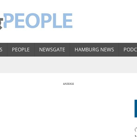
S
PEOPLE
NEWSGATE
HAMBURG NEWS
PODC
(
M