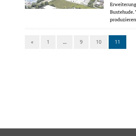
Erweiterung
Buxtehude. 
produziere
«
1
…
9
10
11