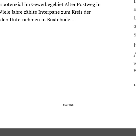
spotenzial im Gewerbegebiet Alter Postweg in
H
Viele Jahre zählte Interpane zum Kreis der
L
nden Unternehmen in Buxtehude….
G
W
H
A