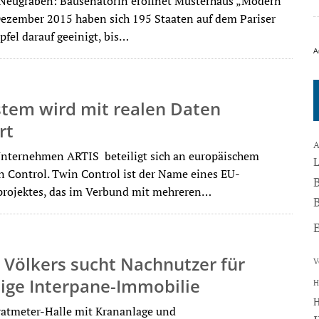
Neugraben: Bausenatorin eröffnet Musterhaus „Modern
Dezember 2015 haben sich 195 Staaten auf dem Pariser
pfel darauf geeinigt, bis…
A
stem wird mit realen Daten
rt
A
Unternehmen ARTIS beteiligt sich an europäischem
n Control. Twin Control ist der Name eines EU-
rojektes, das im Verbund mit mehreren…
B
 Völkers sucht Nachnutzer für
V
ige Interpane-Immobilie
H
atmeter-Halle mit Krananlage und