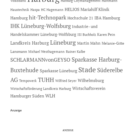
Hartmann
Volksbank
Harburg Citymanagement
HELIOS Mariahilf Klinik
Haustechnik
Haspa
HC Hagemann
hit-Technopark
Hamburg
IBA Hamburg
Hochschule 21
IHK Lüneburg-Wolfsburg
Industrie- und
Handelskammer Lüneburg-Wolfsburg
Karen Pein
ISI Buchholz
Lüneburg
Landkreis Harburg
Martin Mahn
Melanie-Gitte
Lansmann
Michael Westhagemann
Rainer Kalbe
Sparkasse Harburg-
SCHLARMANNvonGEYSO
Stade
Buxtehude
Süderelbe
Sparkasse Lüneburg
AG
TUHH
Wilhelmsburg
Tempowerk
Wilfried Seyer
Wirtschaftsverein
Wirtschaftsförderung Landkreis Harburg
Hamburger Süden
WLH
Anzeige