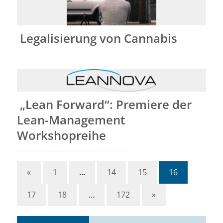
Legalisierung von Cannabis
„Lean Forward“: Premiere der
Lean-Management
Workshopreihe
«
1
…
14
15
16
17
18
…
172
»