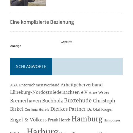
Eine komplizierte Beziehung
Anzeige
SCHLAGWORTE
Arbeitgeberverband
AGA Unternehmensverband
Lüneburg-Nordostniedersachsen e.V
Arne Weber
Buxtehude
Bremerhaven
Buchholz
Christoph
Dierkes Partner
Birkel
Dr. Olaf Krüger
Corinna Horeis
Hamburg
Engel & Völkers
Frank Horch
Hamburger
Harburg