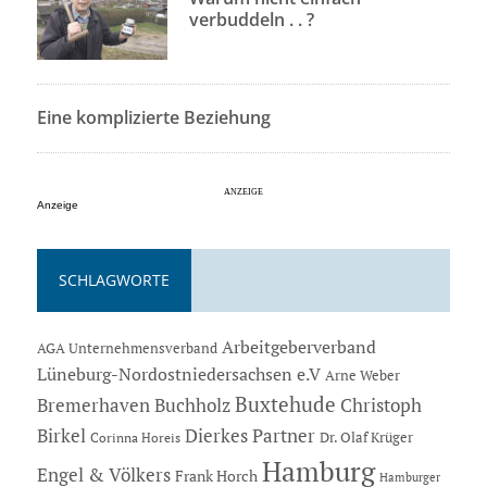
verbuddeln . . ?
Eine komplizierte Beziehung
Anzeige
SCHLAGWORTE
Arbeitgeberverband
AGA Unternehmensverband
Lüneburg-Nordostniedersachsen e.V
Arne Weber
Buxtehude
Bremerhaven
Buchholz
Christoph
Dierkes Partner
Birkel
Dr. Olaf Krüger
Corinna Horeis
Hamburg
Engel & Völkers
Frank Horch
Hamburger