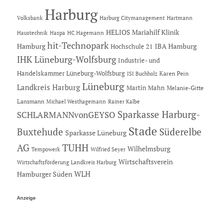
Harburg
Hartmann
Volksbank
Harburg Citymanagement
HELIOS Mariahilf Klinik
Haustechnik
Haspa
HC Hagemann
hit-Technopark
Hamburg
IBA Hamburg
Hochschule 21
IHK Lüneburg-Wolfsburg
Industrie- und
Handelskammer Lüneburg-Wolfsburg
Karen Pein
ISI Buchholz
Lüneburg
Landkreis Harburg
Martin Mahn
Melanie-Gitte
Lansmann
Michael Westhagemann
Rainer Kalbe
Sparkasse Harburg-
SCHLARMANNvonGEYSO
Stade
Buxtehude
Süderelbe
Sparkasse Lüneburg
AG
TUHH
Wilhelmsburg
Tempowerk
Wilfried Seyer
Wirtschaftsverein
Wirtschaftsförderung Landkreis Harburg
Hamburger Süden
WLH
Anzeige