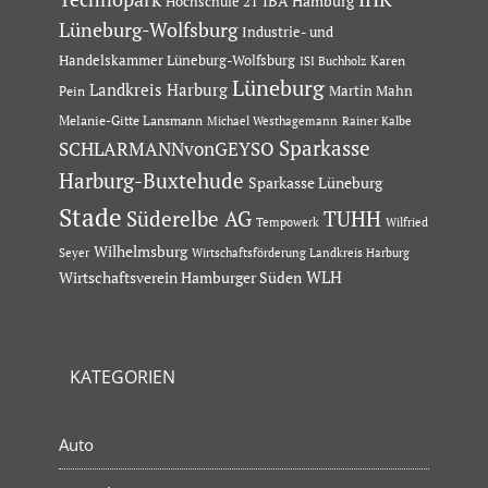
IBA Hamburg
Hochschule 21
Lüneburg-Wolfsburg
Industrie- und
Handelskammer Lüneburg-Wolfsburg
Karen
ISI Buchholz
Lüneburg
Landkreis Harburg
Martin Mahn
Pein
Melanie-Gitte Lansmann
Michael Westhagemann
Rainer Kalbe
Sparkasse
SCHLARMANNvonGEYSO
Harburg-Buxtehude
Sparkasse Lüneburg
Stade
Süderelbe AG
TUHH
Tempowerk
Wilfried
Wilhelmsburg
Seyer
Wirtschaftsförderung Landkreis Harburg
Wirtschaftsverein Hamburger Süden
WLH
KATEGORIEN
Auto