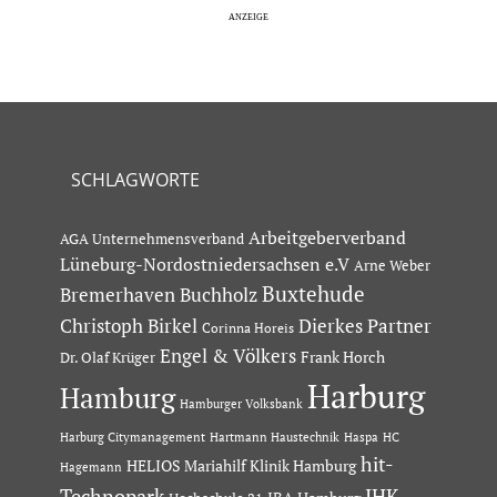
SCHLAGWORTE
Arbeitgeberverband
AGA Unternehmensverband
Lüneburg-Nordostniedersachsen e.V
Arne Weber
Buxtehude
Bremerhaven
Buchholz
Dierkes Partner
Christoph Birkel
Corinna Horeis
Engel & Völkers
Dr. Olaf Krüger
Frank Horch
Harburg
Hamburg
Hamburger Volksbank
Hartmann Haustechnik
Haspa
Harburg Citymanagement
HC
hit-
HELIOS Mariahilf Klinik Hamburg
Hagemann
Technopark
IHK