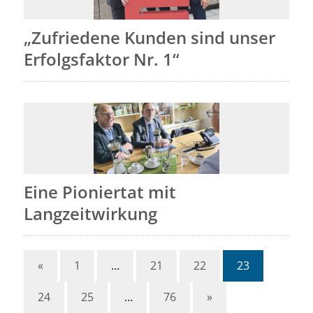
„Zufriedene Kunden sind unser
Erfolgsfaktor Nr. 1“
Eine Pioniertat mit
Langzeitwirkung
«
1
…
21
22
23
24
25
…
76
»