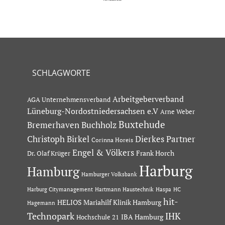
SCHLAGWORTE
Arbeitgeberverband
AGA Unternehmensverband
Lüneburg-Nordostniedersachsen e.V
Arne Weber
Buxtehude
Bremerhaven
Buchholz
Dierkes Partner
Christoph Birkel
Corinna Horeis
Engel & Völkers
Dr. Olaf Krüger
Frank Horch
Harburg
Hamburg
Hamburger Volksbank
Hartmann Haustechnik
Haspa
Harburg Citymanagement
HC
hit-
HELIOS Mariahilf Klinik Hamburg
Hagemann
Technopark
IHK
IBA Hamburg
Hochschule 21