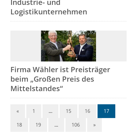
Industrie- und
Logistikunternehmen
Firma Wähler ist Preisträger
beim „Großen Preis des
Mittelstandes“
«
1
…
15
16
17
18
19
…
106
»