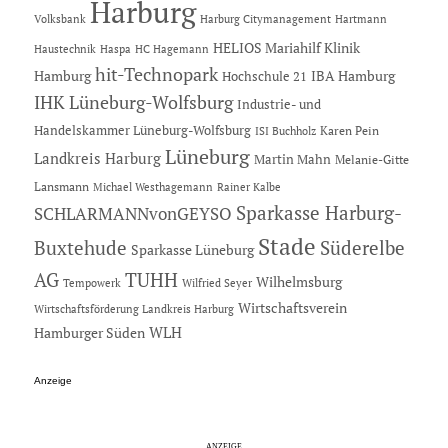
Harburg
Hartmann
Volksbank
Harburg Citymanagement
HELIOS Mariahilf Klinik
Haustechnik
Haspa
HC Hagemann
hit-Technopark
Hamburg
IBA Hamburg
Hochschule 21
IHK Lüneburg-Wolfsburg
Industrie- und
Handelskammer Lüneburg-Wolfsburg
Karen Pein
ISI Buchholz
Lüneburg
Landkreis Harburg
Martin Mahn
Melanie-Gitte
Lansmann
Michael Westhagemann
Rainer Kalbe
Sparkasse Harburg-
SCHLARMANNvonGEYSO
Stade
Buxtehude
Süderelbe
Sparkasse Lüneburg
AG
TUHH
Wilhelmsburg
Tempowerk
Wilfried Seyer
Wirtschaftsverein
Wirtschaftsförderung Landkreis Harburg
Hamburger Süden
WLH
Anzeige