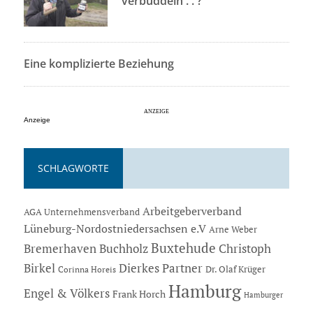
verbuddeln . . ?
Eine komplizierte Beziehung
Anzeige
SCHLAGWORTE
Arbeitgeberverband
AGA Unternehmensverband
Lüneburg-Nordostniedersachsen e.V
Arne Weber
Buxtehude
Bremerhaven
Buchholz
Christoph
Dierkes Partner
Birkel
Dr. Olaf Krüger
Corinna Horeis
Hamburg
Engel & Völkers
Frank Horch
Hamburger