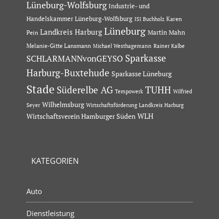
Lüneburg-Wolfsburg
Industrie- und
Handelskammer Lüneburg-Wolfsburg
Karen
ISI Buchholz
Lüneburg
Landkreis Harburg
Martin Mahn
Pein
Melanie-Gitte Lansmann
Michael Westhagemann
Rainer Kalbe
Sparkasse
SCHLARMANNvonGEYSO
Harburg-Buxtehude
Sparkasse Lüneburg
Stade
Süderelbe AG
TUHH
Tempowerk
Wilfried
Wilhelmsburg
Seyer
Wirtschaftsförderung Landkreis Harburg
Wirtschaftsverein Hamburger Süden
WLH
KATEGORIEN
Auto
Dienstleistung