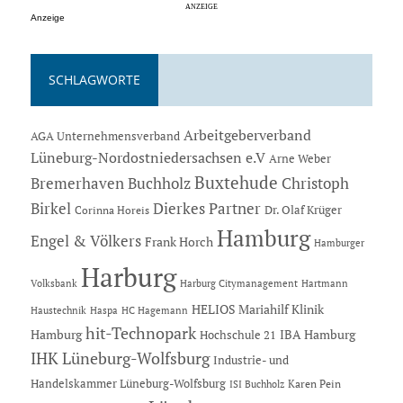
Anzeige
SCHLAGWORTE
Arbeitgeberverband
AGA Unternehmensverband
Lüneburg-Nordostniedersachsen e.V
Arne Weber
Buxtehude
Bremerhaven
Buchholz
Christoph
Dierkes Partner
Birkel
Dr. Olaf Krüger
Corinna Horeis
Hamburg
Engel & Völkers
Frank Horch
Hamburger
Harburg
Hartmann
Volksbank
Harburg Citymanagement
HELIOS Mariahilf Klinik
Haustechnik
Haspa
HC Hagemann
hit-Technopark
Hamburg
IBA Hamburg
Hochschule 21
IHK Lüneburg-Wolfsburg
Industrie- und
Handelskammer Lüneburg-Wolfsburg
Karen Pein
ISI Buchholz