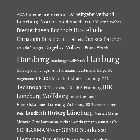
Arbeitgeberverband
AGA Unternehmensverband
Lüneburg-Nordostniedersachsen e.V
Arne Weber
Buxtehude
Bremerhaven
Buchholz
Dierkes Partner
Christoph Birkel
Corinna Horeis
Engel & Völkers
Dr. Olaf Krüger
Frank Horch
Harburg
Hamburg
Hamburger Volksbank
Hartmann Haustechnik
Haspa
Harburg Citymanagement
HC
hit-
HELIOS Mariahilf Klinik Hamburg
Hagemann
Technopark
IHK
IBA Hamburg
Hochschule 21
Lüneburg-Wolfsburg
Industrie- und
Handelskammer Lüneburg-Wolfsburg
Karen
ISI Buchholz
Lüneburg
Landkreis Harburg
Martin Mahn
Pein
Melanie-Gitte Lansmann
Michael Westhagemann
Rainer Kalbe
Sparkasse
SCHLARMANNvonGEYSO
Harburg-Buxtehude
Sparkasse Lüneburg