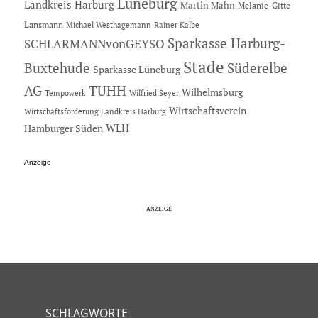
Lüneburg
Landkreis Harburg
Martin Mahn
Melanie-Gitte
Lansmann
Michael Westhagemann
Rainer Kalbe
Sparkasse Harburg-
SCHLARMANNvonGEYSO
Stade
Buxtehude
Süderelbe
Sparkasse Lüneburg
AG
TUHH
Wilhelmsburg
Tempowerk
Wilfried Seyer
Wirtschaftsverein
Wirtschaftsförderung Landkreis Harburg
Hamburger Süden
WLH
Anzeige
SCHLAGWORTE