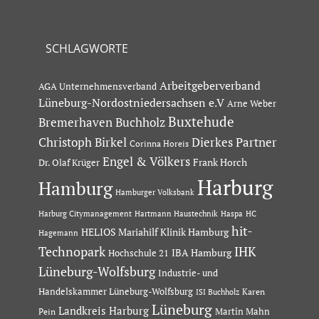
SCHLAGWORTE
Arbeitgeberverband
AGA Unternehmensverband
Lüneburg-Nordostniedersachsen e.V
Arne Weber
Buxtehude
Bremerhaven
Buchholz
Dierkes Partner
Christoph Birkel
Corinna Horeis
Engel & Völkers
Dr. Olaf Krüger
Frank Horch
Harburg
Hamburg
Hamburger Volksbank
Hartmann Haustechnik
Haspa
Harburg Citymanagement
HC
hit-
HELIOS Mariahilf Klinik Hamburg
Hagemann
Technopark
IHK
IBA Hamburg
Hochschule 21
Lüneburg-Wolfsburg
Industrie- und
Handelskammer Lüneburg-Wolfsburg
Karen
ISI Buchholz
Lüneburg
Landkreis Harburg
Martin Mahn
Pein