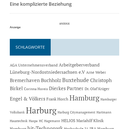
Eine komplizierte Beziehung
Anzeige
SCHLAGWORTE
Arbeitgeberverband
AGA Unternehmensverband
Lüneburg-Nordostniedersachsen e.V
Arne Weber
Buxtehude
Bremerhaven
Buchholz
Christoph
Dierkes Partner
Birkel
Dr. Olaf Krüger
Corinna Horeis
Hamburg
Engel & Völkers
Frank Horch
Hamburger
Harburg
Hartmann
Volksbank
Harburg Citymanagement
HELIOS Mariahilf Klinik
Haustechnik
Haspa
HC Hagemann
hit-Technopark
Hamburg
IBA Hamburg
Hochschule 21