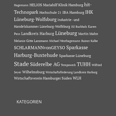
hit-
HELIOS Mariahilf Klinik Hamburg
Hagemann
Technopark
IHK
IBA Hamburg
Hochschule 21
Lüneburg-Wolfsburg
Industrie- und
Handelskammer Lüneburg-Wolfsburg
Karen
ISI Buchholz
Lüneburg
Landkreis Harburg
Martin Mahn
Pein
Melanie-Gitte Lansmann
Michael Westhagemann
Rainer Kalbe
Sparkasse
SCHLARMANNvonGEYSO
Harburg-Buxtehude
Sparkasse Lüneburg
Stade
Süderelbe AG
TUHH
Tempowerk
Wilfried
Wilhelmsburg
Seyer
Wirtschaftsförderung Landkreis Harburg
Wirtschaftsverein Hamburger Süden
WLH
KATEGORIEN