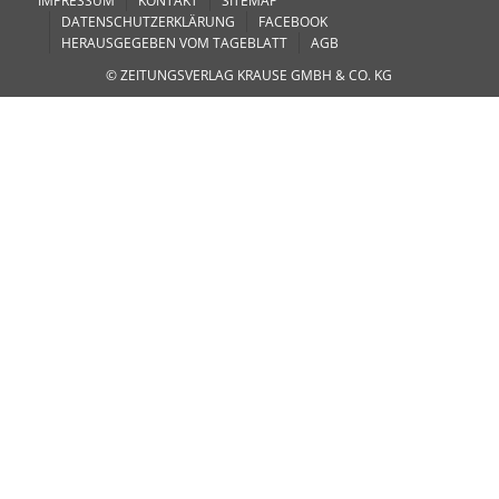
IMPRESSUM
KONTAKT
SITEMAP
DATENSCHUTZERKLÄRUNG
FACEBOOK
HERAUSGEGEBEN VOM TAGEBLATT
AGB
© ZEITUNGSVERLAG KRAUSE GMBH & CO. KG