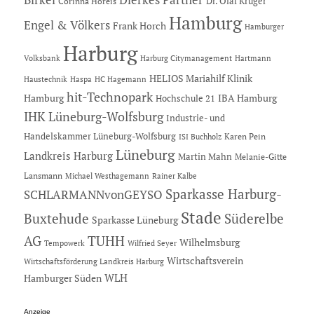
Birkel
Dr. Olaf Krüger
Corinna Horeis
Hamburg
Engel & Völkers
Frank Horch
Hamburger
Harburg
Hartmann
Volksbank
Harburg Citymanagement
HELIOS Mariahilf Klinik
Haustechnik
Haspa
HC Hagemann
hit-Technopark
Hamburg
IBA Hamburg
Hochschule 21
IHK Lüneburg-Wolfsburg
Industrie- und
Handelskammer Lüneburg-Wolfsburg
Karen Pein
ISI Buchholz
Lüneburg
Landkreis Harburg
Martin Mahn
Melanie-Gitte
Lansmann
Michael Westhagemann
Rainer Kalbe
Sparkasse Harburg-
SCHLARMANNvonGEYSO
Stade
Buxtehude
Süderelbe
Sparkasse Lüneburg
AG
TUHH
Wilhelmsburg
Tempowerk
Wilfried Seyer
Wirtschaftsverein
Wirtschaftsförderung Landkreis Harburg
Hamburger Süden
WLH
Anzeige