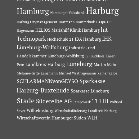
Harburg
Hamburg
Hamburger Volksbank
Hartmann Haustechnik
Haspa
Harburg Citymanagement
HC
hit-
HELIOS Mariahilf Klinik Hamburg
Hagemann
Technopark
IHK
IBA Hamburg
Hochschule 21
Lüneburg-Wolfsburg
Industrie- und
Handelskammer Lüneburg-Wolfsburg
Karen
ISI Buchholz
Lüneburg
Landkreis Harburg
Martin Mahn
Pein
Melanie-Gitte Lansmann
Michael Westhagemann
Rainer Kalbe
Sparkasse
SCHLARMANNvonGEYSO
Harburg-Buxtehude
Sparkasse Lüneburg
Stade
Süderelbe AG
TUHH
Tempowerk
Wilfried
Wilhelmsburg
Seyer
Wirtschaftsförderung Landkreis Harburg
Wirtschaftsverein Hamburger Süden
WLH