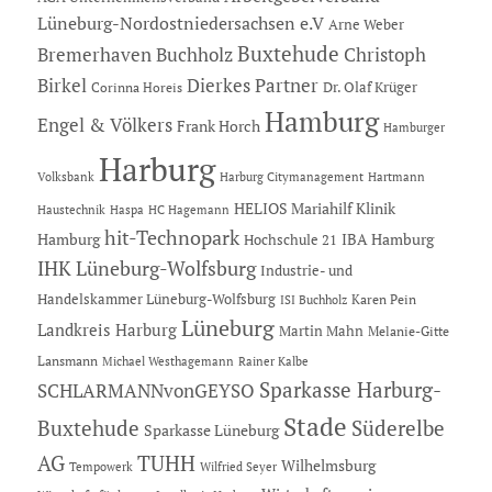
Lüneburg-Nordostniedersachsen e.V
Arne Weber
Buxtehude
Bremerhaven
Buchholz
Christoph
Dierkes Partner
Birkel
Dr. Olaf Krüger
Corinna Horeis
Hamburg
Engel & Völkers
Frank Horch
Hamburger
Harburg
Hartmann
Volksbank
Harburg Citymanagement
HELIOS Mariahilf Klinik
Haustechnik
Haspa
HC Hagemann
hit-Technopark
Hamburg
IBA Hamburg
Hochschule 21
IHK Lüneburg-Wolfsburg
Industrie- und
Handelskammer Lüneburg-Wolfsburg
Karen Pein
ISI Buchholz
Lüneburg
Landkreis Harburg
Martin Mahn
Melanie-Gitte
Lansmann
Michael Westhagemann
Rainer Kalbe
Sparkasse Harburg-
SCHLARMANNvonGEYSO
Stade
Buxtehude
Süderelbe
Sparkasse Lüneburg
AG
TUHH
Wilhelmsburg
Tempowerk
Wilfried Seyer