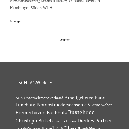
Wirtschaftsverein
Wirtschaftsförderung Landkreis Harburg
Hamburger Süden
WLH
Anzeige
SCHLAGWORTE
Arbeitgeberverband
AGA Unternehmensverband
Lüneburg-Nordostniedersachsen e.V
Arne Weber
Buxtehude
Bremerhaven
Buchholz
Dierkes Partner
Christoph Birkel
Corinna Horeis
Engel & Völkers
Dr. Olaf Krüger
Frank Horch