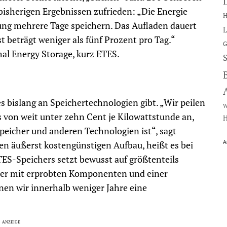
 bisherigen Ergebnissen zufrieden: „Die Energie
H
ierung mehrere Tage speichern. Das Aufladen dauert
L
 beträgt weniger als fünf Prozent pro Tag.“
G
al Energy Storage, kurz ETES.
 es bislang an Speichertechnologien gibt. „Wir peilen
W
 von weit unter zehn Cent je Kilowattstunde an,
H
speicher und anderen Technologien ist“, sagt
en äußerst kostengünstigen Aufbau, heißt es bei
A
ES-Speichers setzt bewusst auf größtenteils
hier mit erprobten Komponenten und einer
nen wir innerhalb weniger Jahre eine