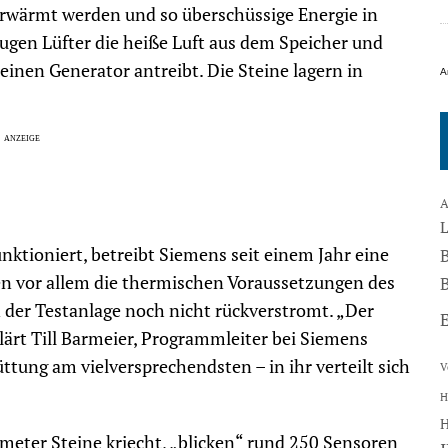
erwärmt werden und so überschüssige Energie in
ugen Lüfter die heiße Luft aus dem Speicher und
einen Generator antreibt. Die Steine lagern in
A
A
unktioniert, betreibt Siemens seit einem Jahr eine
n vor allem die thermischen Voraussetzungen des
B
n der Testanlage noch nicht rückverstromt. „Der
klärt Till Barmeier, Programmleiter bei Siemens
ttung am vielversprechendsten – in ihr verteilt sich
V
H
kmeter Steine kriecht, „blicken“ rund 250 Sensoren