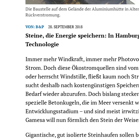
Die Baustelle auf dem Gelände der Aluminiumhütte in Alten
Rückverstromung.
VON:
B&P
28. SEPTEMBER 2018
Steine, die Energie speichern: In Hambur
Technologie
Immer mehr Windkraft, immer mehr Photovol
Strom. Doch diese Ökostromquellen sind vo
oder herrscht Windstille, fließt kaum noch St
sucht deshalb nach kostengünstigen Speicher
Bedarf wieder abzurufen. Doch bislang stecke
spezielle Betonkugeln, die im Meer versenkt
Entwicklungsstadium – und sind meist irrwitz
Gamesa will nun förmlich den Stein der Weis
Gigantische, gut isolierte Steinhaufen solle