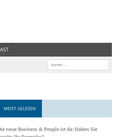
AST
MEIST GELESEN
ie neue Business & People ist da: Haben Sie
ereits Ihr Exemplar?