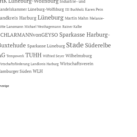
IHK Lüneburg-Wolfsburg
Industrie- und
andelskammer Lüneburg-Wolfsburg
Karen Pein
ISI Buchholz
Lüneburg
andkreis Harburg
Martin Mahn
Melanie-
itte Lansmann
Michael Westhagemann
Rainer Kalbe
Sparkasse Harburg-
SCHLARMANNvonGEYSO
Stade
Buxtehude
Süderelbe
Sparkasse Lüneburg
AG
TUHH
Wilhelmsburg
Tempowerk
Wilfried Seyer
Wirtschaftsverein
irtschaftsförderung Landkreis Harburg
amburger Süden
WLH
nzeige