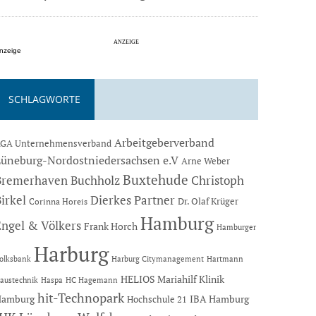
nzeige
SCHLAGWORTE
Arbeitgeberverband
GA Unternehmensverband
Lüneburg-Nordostniedersachsen e.V
Arne Weber
Buxtehude
Bremerhaven
Buchholz
Christoph
Dierkes Partner
irkel
Dr. Olaf Krüger
Corinna Horeis
Hamburg
Engel & Völkers
Frank Horch
Hamburger
Harburg
Hartmann
olksbank
Harburg Citymanagement
HELIOS Mariahilf Klinik
austechnik
Haspa
HC Hagemann
hit-Technopark
Hamburg
IBA Hamburg
Hochschule 21