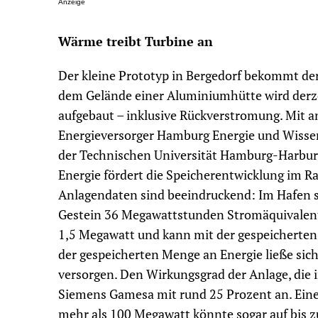
Anzeige
Wärme treibt Turbine an
Der kleine Prototyp in Bergedorf bekommt de
dem Gelände einer Aluminiumhütte wird derze
aufgebaut – inklusive Rückverstromung. Mit an
Energieversorger Hamburg Energie und Wissen
der Technischen Universität Hamburg-Harbur
Energie fördert die Speicherentwicklung im R
Anlagendaten sind beeindruckend: Im Hafen 
Gestein 36 Megawattstunden Stromäquivalent.
1,5 Megawatt und kann mit der gespeicherten
der gespeicherten Menge an Energie ließe sic
versorgen. Den Wirkungsgrad der Anlage, die in
Siemens Gamesa mit rund 25 Prozent an. Eine
mehr als 100 Megawatt könnte sogar auf bis