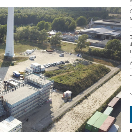
(
M
T
L
A
A