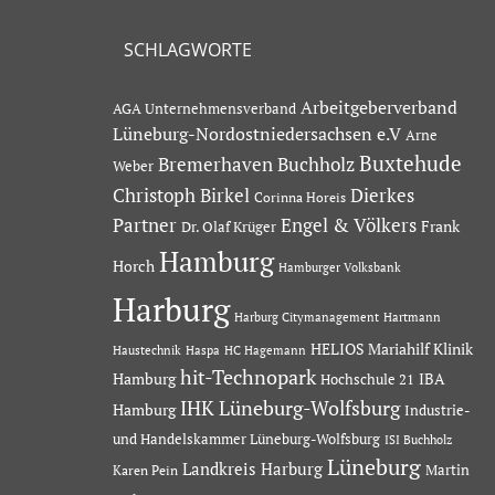
SCHLAGWORTE
Arbeitgeberverband
AGA Unternehmensverband
Lüneburg-Nordostniedersachsen e.V
Arne
Buxtehude
Bremerhaven
Buchholz
Weber
Dierkes
Christoph Birkel
Corinna Horeis
Partner
Engel & Völkers
Dr. Olaf Krüger
Frank
Hamburg
Horch
Hamburger Volksbank
Harburg
Hartmann
Harburg Citymanagement
HELIOS Mariahilf Klinik
Haustechnik
Haspa
HC Hagemann
hit-Technopark
Hamburg
IBA
Hochschule 21
IHK Lüneburg-Wolfsburg
Hamburg
Industrie-
und Handelskammer Lüneburg-Wolfsburg
ISI Buchholz
Lüneburg
Landkreis Harburg
Martin
Karen Pein