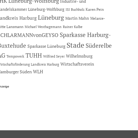
IHK Lüneburg-Wolfsburg
Industrie- und
andelskammer Lüneburg-Wolfsburg
Karen Pein
ISI Buchholz
Lüneburg
andkreis Harburg
Martin Mahn
Melanie-
itte Lansmann
Michael Westhagemann
Rainer Kalbe
Sparkasse Harburg-
SCHLARMANNvonGEYSO
Stade
Buxtehude
Süderelbe
Sparkasse Lüneburg
AG
TUHH
Wilhelmsburg
Tempowerk
Wilfried Seyer
Wirtschaftsverein
irtschaftsförderung Landkreis Harburg
amburger Süden
WLH
nzeige