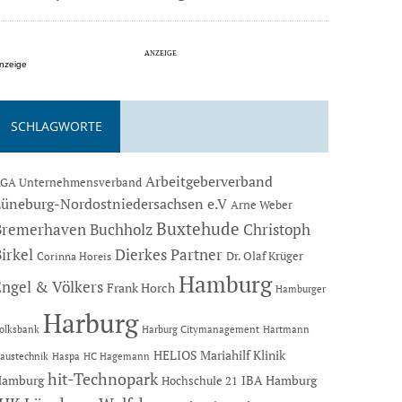
nzeige
SCHLAGWORTE
Arbeitgeberverband
GA Unternehmensverband
Lüneburg-Nordostniedersachsen e.V
Arne Weber
Buxtehude
Bremerhaven
Buchholz
Christoph
Dierkes Partner
irkel
Dr. Olaf Krüger
Corinna Horeis
Hamburg
Engel & Völkers
Frank Horch
Hamburger
Harburg
Hartmann
olksbank
Harburg Citymanagement
HELIOS Mariahilf Klinik
austechnik
Haspa
HC Hagemann
hit-Technopark
Hamburg
IBA Hamburg
Hochschule 21