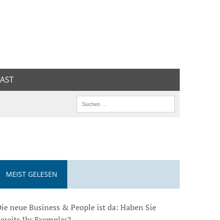
AST
MEIST GELESEN
ie neue Business & People ist da: Haben Sie
ereits Ihr Exemplar?