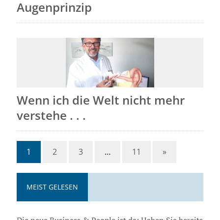
Augenprinzip
Wenn ich die Welt nicht mehr
verstehe . . .
1
2
3
…
11
»
MEIST GELESEN