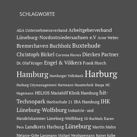
SCHLAGWORTE
Arbeitgeberverband
AGA Unternehmensverband
Lüneburg-Nordostniedersachsen e.V
Arne Weber
Buxtehude
Bremerhaven
Buchholz
Dierkes Partner
Christoph Birkel
Corinna Horeis
Engel & Völkers
Dr. Olaf Krüger
Frank Horch
Harburg
Hamburg
Hamburger Volksbank
Hartmann Haustechnik
Haspa
Harburg Citymanagement
HC
hit-
HELIOS Mariahilf Klinik Hamburg
Hagemann
Technopark
IHK
IBA Hamburg
Hochschule 21
Lüneburg-Wolfsburg
Industrie- und
Handelskammer Lüneburg-Wolfsburg
Karen
ISI Buchholz
Lüneburg
Landkreis Harburg
Martin Mahn
Pein
Melanie-Gitte Lansmann
Michael Westhagemann
Rainer Kalbe