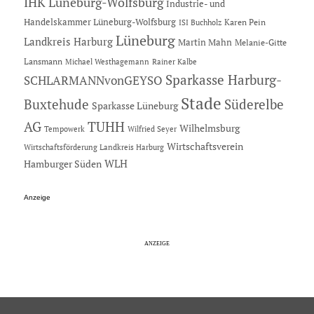
IHK Lüneburg-Wolfsburg
Industrie- und
Handelskammer Lüneburg-Wolfsburg
Karen Pein
ISI Buchholz
Lüneburg
Landkreis Harburg
Martin Mahn
Melanie-Gitte
Lansmann
Michael Westhagemann
Rainer Kalbe
Sparkasse Harburg-
SCHLARMANNvonGEYSO
Stade
Buxtehude
Süderelbe
Sparkasse Lüneburg
AG
TUHH
Wilhelmsburg
Tempowerk
Wilfried Seyer
Wirtschaftsverein
Wirtschaftsförderung Landkreis Harburg
Hamburger Süden
WLH
Anzeige