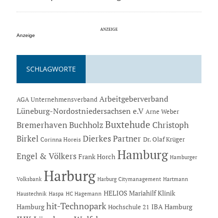
Anzeige
SCHLAGWORTE
Arbeitgeberverband
AGA Unternehmensverband
Lüneburg-Nordostniedersachsen e.V
Arne Weber
Buxtehude
Bremerhaven
Buchholz
Christoph
Dierkes Partner
Birkel
Dr. Olaf Krüger
Corinna Horeis
Hamburg
Engel & Völkers
Frank Horch
Hamburger
Harburg
Hartmann
Volksbank
Harburg Citymanagement
HELIOS Mariahilf Klinik
Haustechnik
Haspa
HC Hagemann
hit-Technopark
Hamburg
IBA Hamburg
Hochschule 21