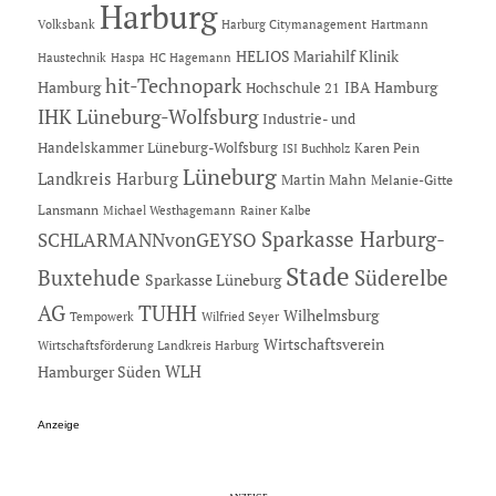
Harburg
Hartmann
Volksbank
Harburg Citymanagement
HELIOS Mariahilf Klinik
Haustechnik
Haspa
HC Hagemann
hit-Technopark
Hamburg
IBA Hamburg
Hochschule 21
IHK Lüneburg-Wolfsburg
Industrie- und
Handelskammer Lüneburg-Wolfsburg
Karen Pein
ISI Buchholz
Lüneburg
Landkreis Harburg
Martin Mahn
Melanie-Gitte
Lansmann
Michael Westhagemann
Rainer Kalbe
Sparkasse Harburg-
SCHLARMANNvonGEYSO
Stade
Buxtehude
Süderelbe
Sparkasse Lüneburg
AG
TUHH
Wilhelmsburg
Tempowerk
Wilfried Seyer
Wirtschaftsverein
Wirtschaftsförderung Landkreis Harburg
Hamburger Süden
WLH
Anzeige