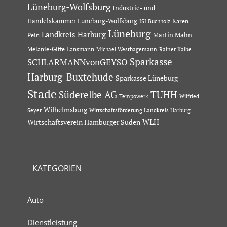
Lüneburg-Wolfsburg
Industrie- und
Handelskammer Lüneburg-Wolfsburg
Karen
ISI Buchholz
Lüneburg
Landkreis Harburg
Martin Mahn
Pein
Melanie-Gitte Lansmann
Michael Westhagemann
Rainer Kalbe
Sparkasse
SCHLARMANNvonGEYSO
Harburg-Buxtehude
Sparkasse Lüneburg
Stade
Süderelbe AG
TUHH
Tempowerk
Wilfried
Wilhelmsburg
Seyer
Wirtschaftsförderung Landkreis Harburg
Wirtschaftsverein Hamburger Süden
WLH
KATEGORIEN
Auto
Dienstleistung