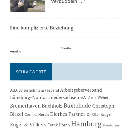
verbuddeln . . ?
Eine komplizierte Beziehung
Anzeige
SCHLAGWORTE
Arbeitgeberverband
AGA Unternehmensverband
Lüneburg-Nordostniedersachsen e.V
Arne Weber
Buxtehude
Bremerhaven
Buchholz
Christoph
Dierkes Partner
Birkel
Dr. Olaf Krüger
Corinna Horeis
Hamburg
Engel & Völkers
Frank Horch
Hamburger