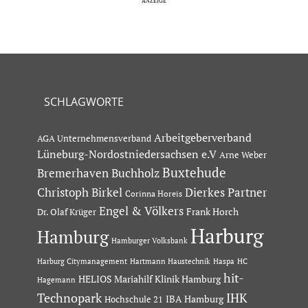
SCHLAGWORTE
Arbeitgeberverband
AGA Unternehmensverband
Lüneburg-Nordostniedersachsen e.V
Arne Weber
Buxtehude
Bremerhaven
Buchholz
Dierkes Partner
Christoph Birkel
Corinna Horeis
Engel & Völkers
Dr. Olaf Krüger
Frank Horch
Harburg
Hamburg
Hamburger Volksbank
Hartmann Haustechnik
Haspa
Harburg Citymanagement
HC
hit-
HELIOS Mariahilf Klinik Hamburg
Hagemann
Technopark
IHK
IBA Hamburg
Hochschule 21