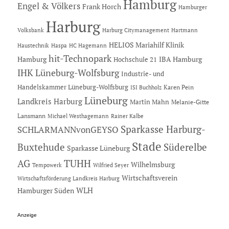
Hamburg
Engel & Völkers
Frank Horch
Hamburger
Harburg
Hartmann
Volksbank
Harburg Citymanagement
HELIOS Mariahilf Klinik
Haustechnik
Haspa
HC Hagemann
hit-Technopark
Hamburg
IBA Hamburg
Hochschule 21
IHK Lüneburg-Wolfsburg
Industrie- und
Handelskammer Lüneburg-Wolfsburg
Karen Pein
ISI Buchholz
Lüneburg
Landkreis Harburg
Martin Mahn
Melanie-Gitte
Lansmann
Michael Westhagemann
Rainer Kalbe
Sparkasse Harburg-
SCHLARMANNvonGEYSO
Stade
Buxtehude
Süderelbe
Sparkasse Lüneburg
AG
TUHH
Wilhelmsburg
Tempowerk
Wilfried Seyer
Wirtschaftsverein
Wirtschaftsförderung Landkreis Harburg
Hamburger Süden
WLH
Anzeige