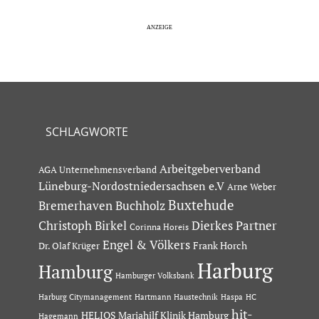
SCHLAGWORTE
Arbeitgeberverband
AGA Unternehmensverband
Lüneburg-Nordostniedersachsen e.V
Arne Weber
Buxtehude
Bremerhaven
Buchholz
Dierkes Partner
Christoph Birkel
Corinna Horeis
Engel & Völkers
Dr. Olaf Krüger
Frank Horch
Harburg
Hamburg
Hamburger Volksbank
Hartmann Haustechnik
Haspa
Harburg Citymanagement
HC
hit-
HELIOS Mariahilf Klinik Hamburg
Hagemann