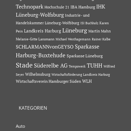
Technopark
IHK
IBA Hamburg
Hochschule 21
Lüneburg-Wolfsburg
Industrie- und
Handelskammer Lüneburg-Wolfsburg
Karen
ISI Buchholz
Lüneburg
Landkreis Harburg
Martin Mahn
Pein
Melanie-Gitte Lansmann
Michael Westhagemann
Rainer Kalbe
Sparkasse
SCHLARMANNvonGEYSO
Harburg-Buxtehude
Sparkasse Lüneburg
Stade
Süderelbe AG
TUHH
Tempowerk
Wilfried
Wilhelmsburg
Seyer
Wirtschaftsförderung Landkreis Harburg
Wirtschaftsverein Hamburger Süden
WLH
KATEGORIEN
Auto